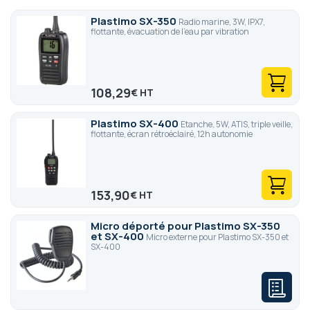
outils pour communiquer en équipe, quelqu'en soit vos
Plastimo SX-350
Radio marine, 3W, IPX7,
conditions. Plus qu'une marque de radios, Plastimo c'est une
flottante, évacuation de l'eau par vibration
expertise complète de l'environnement marin.
108,29
€
Plastimo SX-400
Etanche, 5W, ATIS, triple veille,
flottante, écran rétroéclairé, 12h autonomie
153,90
€
Micro déporté pour Plastimo SX-350
et SX-400
Micro externe pour Plastimo SX-350 et
SX-400