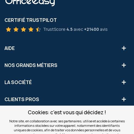
CERTIFIÉ TRUSTPILOT
TrustScore
4.5
avec
+21400
avis
AIDE
NOS GRANDS MÉTIERS
LA SOCIÉTÉ
CLIENTS PROS
Cookies: c'est vous qui décidez !
S'INSCRIRE AUX OFFRES COMMERCIALES
Notre site, en collaboration avec ses partenaires, utilise et accède à certaines
informations stockées sur votre appareil, notamment des identifiants
Inscription
uniques de cookies, afin de traiter vos données personnelles et de vous
Valider
à