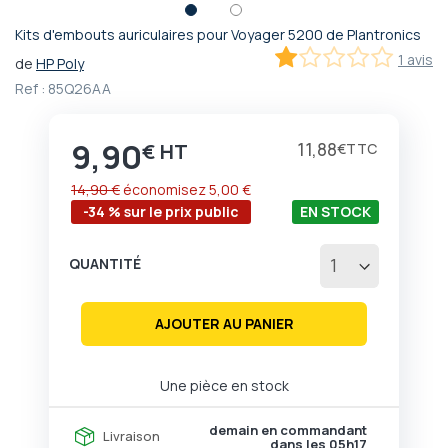
Kits d'embouts auriculaires pour Voyager 5200 de Plantronics
Passer
1 avis
de
HP Poly
au
20
100
% of
début
Ref :
85Q26AA
de
la
9,90
Galerie
Prix
11,88
€
€
d’images
14,90 €
économisez
5,00 €
-34 % sur le prix public
EN STOCK
QUANTITÉ
AJOUTER AU PANIER
Une pièce en stock
demain en commandant
Livraison
dans les
05h17