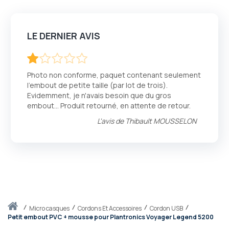
LE DERNIER AVIS
20
100
% of
Photo non conforme, paquet contenant seulement
l'embout de petite taille (par lot de trois).
Evidemment, je n'avais besoin que du gros
embout... Produit retourné, en attente de retour.
L'avis de
Thibault MOUSSELON
Accueil
micro casques
Cordons Et Accessoires
Cordon USB
Petit embout PVC + mousse pour Plantronics Voyager Legend 5200