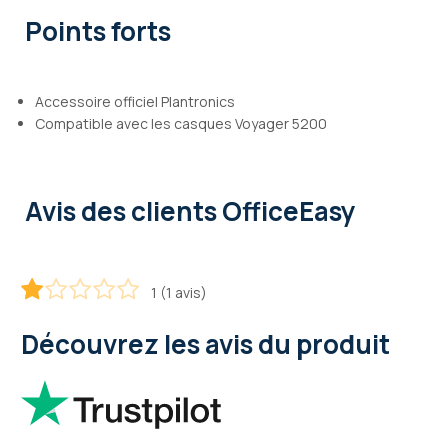
Points forts
Accessoire officiel Plantronics
Compatible avec les casques Voyager 5200
Avis des clients OfficeEasy
1 (1 avis)
20
100
% of
Découvrez les avis du produit