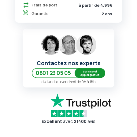
Frais de port
à partir de 4,99€
Garantie
2 ans
Contactez nos experts
Service et
0801 23 05 05
appel gratuit
du lundi au vendredi de 9h à 18h
Excellent
avec
21400
avis