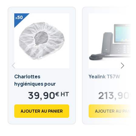
Charlottes
Yealink T57W
hygiéniques pour
casque audio 3-5cm
39,90
213,90
€
€
47,88
256,68
€
€
AJOUTER AU PANIER
AJOUTER AU PANIE