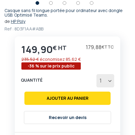
Casque sans fil longue portée pour ordinateur avec dongle
Passer
USB. Optimisé Teams.
au
de
HP Poly
début
Ref :
8D3F1AA#ABB
de
la
Galerie
149,90
Prix
179,88
€
€
d’images
235,52 €
économisez
85,62 €
-36 % sur le prix public
QUANTITÉ
AJOUTER AU PANIER
Recevoir un devis