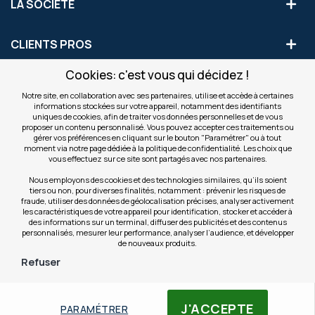
LA SOCIÉTÉ
CLIENTS PROS
Cookies: c'est vous qui décidez !
S'INSCRIRE AUX OFFRES COMMERCIALES
Notre site, en collaboration avec ses partenaires, utilise et accède à certaines
informations stockées sur votre appareil, notamment des identifiants
Inscription
uniques de cookies, afin de traiter vos données personnelles et de vous
Valider
à
proposer un contenu personnalisé. Vous pouvez accepter ces traitements ou
notre
gérer vos préférences en cliquant sur le bouton "Paramétrer" ou à tout
moment via notre page dédiée à la politique de confidentialité. Les choix que
newsletter
INFOS
vous effectuez sur ce site sont partagés avec nos partenaires.
:
Nous employons des cookies et des technologies similaires, qu’ils soient
tiers ou non, pour diverses finalités, notamment : prévenir les risques de
NOS SITES
fraude, utiliser des données de géolocalisation précises, analyser activement
les caractéristiques de votre appareil pour identification, stocker et accéder à
des informations sur un terminal, diffuser des publicités et des contenus
personnalisés, mesurer leur performance, analyser l’audience, et développer
de nouveaux produits.
Refuser
© Copyright OfficeEasy 2026
J'ACCEPTE
PARAMÉTRER