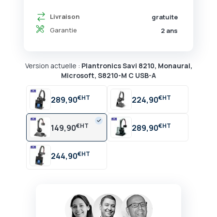
Livraison
gratuite
Garantie
2 ans
Version actuelle :
Plantronics Savi 8210, Monaural,
Microsoft, S8210-M C USB-A
€
€
289,90
224,90
€
€
149,90
289,90
€
244,90