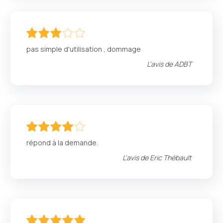
60
100
% of
pas simple d'utilisation , dommage
L'avis de
ADBT
80
100
% of
répond à la demande.
L'avis de
Eric Thébault