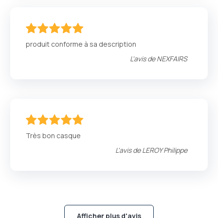
100
100
% of
produit conforme à sa description
L'avis de
NEXFAIRS
100
100
% of
Très bon casque
L'avis de
LEROY Philippe
Afficher plus d'avis