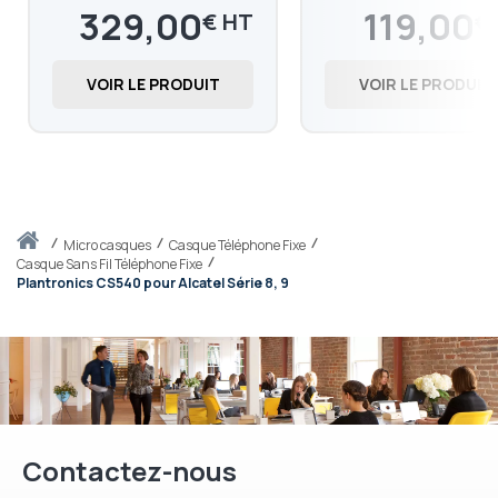
329,00
119,00
€
€
394,80
142,80
€
€
VOIR LE PRODUIT
VOIR LE PRODUIT
Accueil
micro casques
Casque Téléphone Fixe
Casque Sans Fil Téléphone Fixe
Plantronics CS540 pour Alcatel Série 8, 9
Contactez-nous