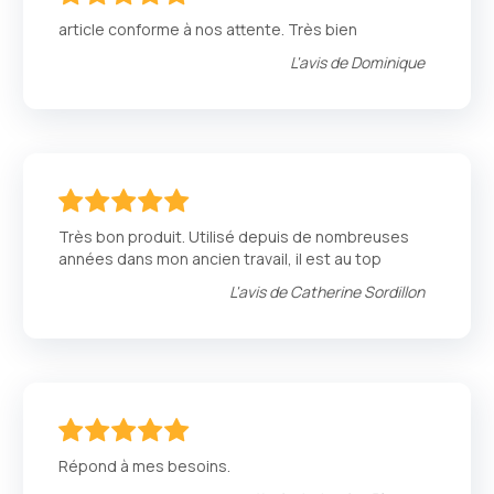
100
100
% of
article conforme à nos attente. Très bien
L'avis de
Dominique
100
100
% of
Très bon produit. Utilisé depuis de nombreuses
années dans mon ancien travail, il est au top
L'avis de
Catherine Sordillon
100
100
% of
Répond à mes besoins.