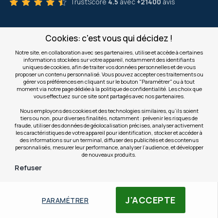
TrustScore
4.5
avec
+21400
avis
AIDE
Cookies: c'est vous qui décidez !
Notre site, en collaboration avec ses partenaires, utilise et accède à certaines
NOS GRANDS MÉTIERS
informations stockées sur votre appareil, notamment des identifiants
uniques de cookies, afin de traiter vos données personnelles et de vous
proposer un contenu personnalisé. Vous pouvez accepter ces traitements ou
gérer vos préférences en cliquant sur le bouton "Paramétrer" ou à tout
LA SOCIÉTÉ
moment via notre page dédiée à la politique de confidentialité. Les choix que
vous effectuez sur ce site sont partagés avec nos partenaires.
Nous employons des cookies et des technologies similaires, qu’ils soient
CLIENTS PROS
tiers ou non, pour diverses finalités, notamment : prévenir les risques de
fraude, utiliser des données de géolocalisation précises, analyser activement
les caractéristiques de votre appareil pour identification, stocker et accéder à
des informations sur un terminal, diffuser des publicités et des contenus
S'INSCRIRE AUX OFFRES COMMERCIALES
personnalisés, mesurer leur performance, analyser l’audience, et développer
de nouveaux produits.
Inscription
Valider
Refuser
à
notre
newsletter
INFOS
J'ACCEPTE
:
PARAMÉTRER