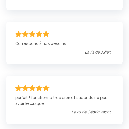
100
100
% of
Correspond à nos besoins
L'avis de
Julien
100
100
% of
parfait ! fonctionne très bien et super de ne pas
avoir le casque...
L'avis de
Cédric Vadot