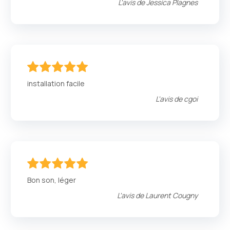
L'avis de
Jessica Plagnes
100
100
% of
installation facile
L'avis de
cgoi
100
100
% of
Bon son, léger
L'avis de
Laurent Cougny