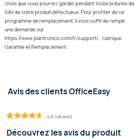
choix que vous pourrez garder pendant toute la durée de
SAV de votre produit défectueux. Pour profiter de ce
programme de remplacement, il vous suffit de remplir
une demande sur
https://www.plantronics.com/fr/support/ , rubrique
Garantie et Remplacement.
Avis des clients OfficeEasy
4.6 (48 avis)
91.6
100
% of
Découvrez les avis du produit