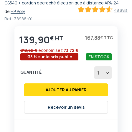
CS540 + cordon décroché électronique à distance APA-24
Passer
48 avis
de
HP Poly
au
91.6
100
% of
début
Ref :
38986-01
de
la
Galerie
139,90
€
167,88
€
d’images
213,62 €
économisez
73,72 €
-35 % sur le prix public
EN STOCK
QUANTITÉ
AJOUTER AU PANIER
Recevoir un devis