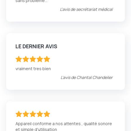
sans problème...
L'avis de
secrétariat médical
LE DERNIER AVIS
100
100
% of
vraiment tres bien
L'avis de
Chantal Chandelier
100
100
% of
Appareil conforme a nos attentes , qualité sonore
et simple d'utilisation