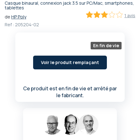
Casque binaural, connexion jack 3.5 sur PC/Mac, smartphones,
Passer
tablettes
au
1 avis
de
HP Poly
début
60
100
% of
Ref :
205204-02
de
la
Galerie
d’images
En fin de vie
Voir le produit remplaçant
Ce produit est en fin de vie et arrêté par
le fabricant.