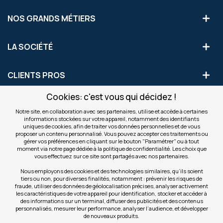
NOS GRANDS MÉTIERS
LA SOCIÉTÉ
CLIENTS PROS
Cookies: c'est vous qui décidez !
S'INSCRIRE AUX OFFRES COMMERCIALES
Notre site, en collaboration avec ses partenaires, utilise et accède à certaines
informations stockées sur votre appareil, notamment des identifiants
Inscription
uniques de cookies, afin de traiter vos données personnelles et de vous
Valider
à
proposer un contenu personnalisé. Vous pouvez accepter ces traitements ou
notre
gérer vos préférences en cliquant sur le bouton "Paramétrer" ou à tout
moment via notre page dédiée à la politique de confidentialité. Les choix que
newsletter
INFOS
vous effectuez sur ce site sont partagés avec nos partenaires.
:
Nous employons des cookies et des technologies similaires, qu’ils soient
tiers ou non, pour diverses finalités, notamment : prévenir les risques de
NOS SITES
fraude, utiliser des données de géolocalisation précises, analyser activement
les caractéristiques de votre appareil pour identification, stocker et accéder à
des informations sur un terminal, diffuser des publicités et des contenus
personnalisés, mesurer leur performance, analyser l’audience, et développer
de nouveaux produits.