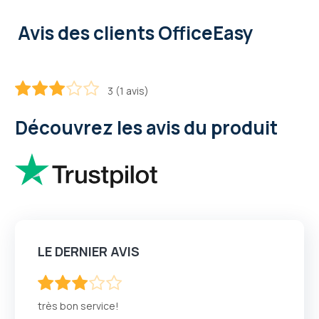
Avis des clients OfficeEasy
3 (1 avis)
60
100
% of
Découvrez les avis du produit
LE DERNIER AVIS
60
100
% of
très bon service!