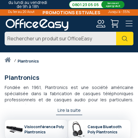
du lundi au vendredi
Service et
0801 23 05 05
de 9h à 18h
appel gratuit
Du 1er au 20 Aout
PROMOTIONS ESTIVALES
Jusqu'à -35%
Mon
Cher
compte
Accueil
plantronics
Plantronics
Fondée en 1961, Plantronics est une société américaine
spécialisée dans la fabrication de casques téléphoniques
professionnels et de casques audio pour les particuliers.
Toujours à la pointe de la technologie, Plantronics offre des
Lire la suite
solutions mains libres fiables et performantes. Le Plantronics
CS540 reste un incontrournable de la gamme casque sans fil
tout comme la Voyager Pro pour la partie oreillette et
Visioconférence Poly
Casque Bluetooth
l'EncorePro pour la gamme filaire idéale pour les centres
Plantronics
Poly Plantronics
d'appels. OfficeEasy est certifié Partenaire Premium de