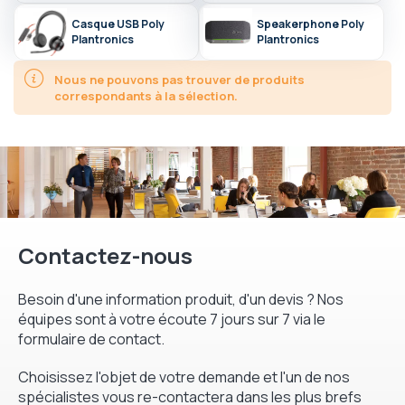
Plantronics. A la suite du rachat de Polycom en 2018,
Casque USB Poly
Speakerphone Poly
Plantronics dévoile sa nouvelle identité : Poly qu’elle définit
Plantronics
Plantronics
comme
« société technologique centrée sur la communication et
la collaboration au service de l’humain, afin de rendre les
Nous ne pouvons pas trouver de produits
interactions audio et vidéo aussi pures et riches qu’elles le sont
correspondants à la sélection.
dans la réalité »
.
Contactez-nous
Besoin d'une information produit, d'un devis ? Nos
équipes sont à votre écoute 7 jours sur 7 via le
formulaire de contact.
Choisissez l'objet de votre demande et l'un de nos
spécialistes vous re-contactera dans les plus brefs