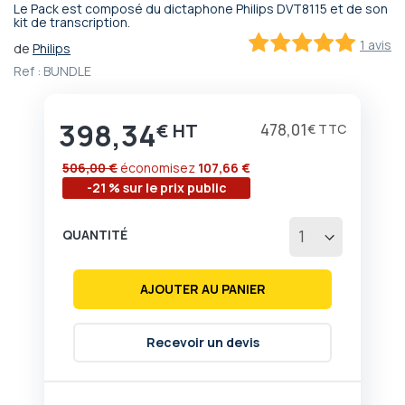
Le Pack est composé du dictaphone Philips DVT8115 et de son
Passer
kit de transcription.
au
1 avis
de
Philips
début
100
100
% of
Ref :
BUNDLE
de
la
Galerie
398,34
d’images
€
478,01
€
506,00 €
économisez
107,66 €
-21 % sur le prix public
QUANTITÉ
AJOUTER AU PANIER
Recevoir un devis