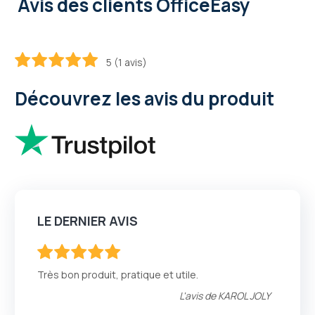
Avis des clients OfficeEasy
5 (1 avis)
100
100
% of
Découvrez les avis du produit
LE DERNIER AVIS
100
100
% of
Très bon produit, pratique et utile.
L'avis de
KAROL JOLY