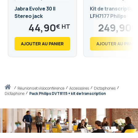
Jabra Evolve 30 II
Kit de transcription
Stereo jack
LFH7177 Philips
44,90
249,90
€
€
53,88
299,88
€
€
AJOUTER AU PANIER
AJOUTER AU PANIE
Accueil
réunions et visioconférence
Accessoires
Dictaphones
Dictaphone
Pack Philips DVT8115 + kit de transcription