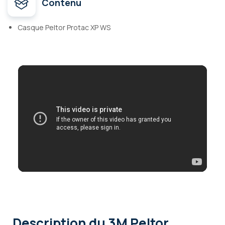
Contenu
Casque Peltor Protac XP WS
Description
du 3M Peltor