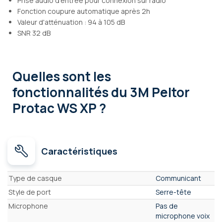
Prise audio d'entrée pour connexion sur radio
Fonction coupure automatique après 2h
Valeur d'atténuation : 94 à 105 dB
SNR 32 dB
Quelles sont les
fonctionnalités
du 3M Peltor
Protac WS XP ?
Caractéristiques
Caractéristiques
Type de casque
Communicant
Style de port
Serre-tête
Microphone
Pas de
microphone voix