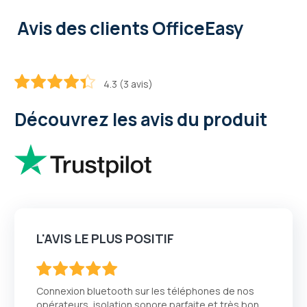
Avis des clients OfficeEasy
4.3 (3 avis)
86.6
100
% of
Découvrez les avis du produit
L'AVIS LE PLUS POSITIF
100
100
% of
Connexion bluetooth sur les téléphones de nos
opérateurs, isolation sonore parfaite et très bon