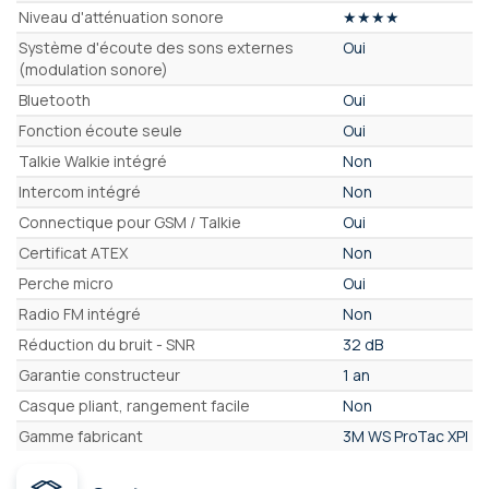
Niveau d'atténuation sonore
★★★★
Système d'écoute des sons externes
Oui
(modulation sonore)
Bluetooth
Oui
Fonction écoute seule
Oui
Talkie Walkie intégré
Non
Intercom intégré
Non
Connectique pour GSM / Talkie
Oui
Certificat ATEX
Non
Perche micro
Oui
Radio FM intégré
Non
Réduction du bruit - SNR
32 dB
Garantie constructeur
1 an
Casque pliant, rangement facile
Non
Gamme fabricant
3M WS ProTac XPI