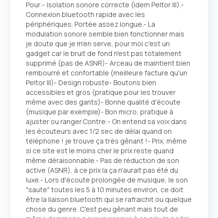
Pour:- Isolation sonore correcte (idem Peltor III).-
Connexion bluetooth rapide avec les
périphériques. Portée assez longue.- La
modulation sonore semble bien fonctionner mais
je doute que je m'en serve, pour moi c'est un
gadget car le bruit de fond n'est pas totalement
supprimé (pas de ASNR)- Arceau de maintient bien
rembourré et confortable (meilleure facture qu'un
Peltor III)- Design robuste- Boutons bien
accessibles et gros (pratique pour les trouver
même avec des gants)- Bonne qualité d'écoute
(musique par exemple)- Bon micro, pratique à
ajuster ou ranger.Contre:- On entend sa voix dans
les écouteurs avec 1/2 sec de délai quand on
téléphone ! je trouve ça très gênant !- Prix, même
si ce site est le moins cher le prix reste quand
même déraisonnable.- Pas de réduction de son
active (ASNR), à ce prix la ça n'aurait pas été du
luxe.- Lors d'écoute prolongée de musique, le son
"saute" toutes les 5 à 10 minutes environ, ce doit
être la liaison bluetooth qui se rafraichit ou quelque
chose du genre. C'est peu gênant mais tout de