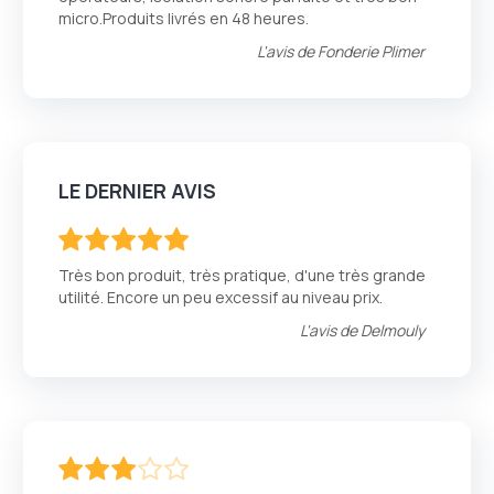
micro.Produits livrés en 48 heures.
L'avis de
Fonderie Plimer
LE DERNIER AVIS
100
100
% of
Très bon produit, très pratique, d'une très grande
utilité. Encore un peu excessif au niveau prix.
L'avis de
Delmouly
60
100
% of