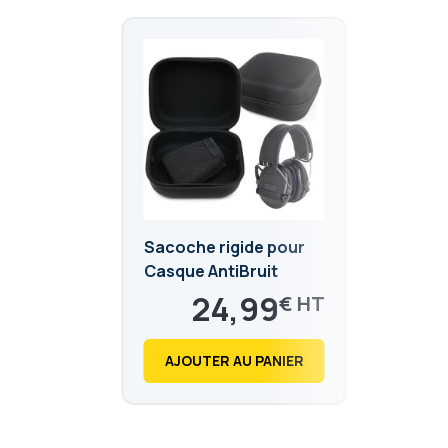
Sacoche rigide pour
Casque AntiBruit
24,99
€
29,99
€
AJOUTER AU PANIER