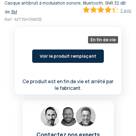
Casque antibruit à modulation sonore, Bluetooth, SNR 32 dB
Passer
3 avis
de
3M
au
86.6
100
% of
début
Ref :
MT15H7AWS5
de
la
Galerie
En fin de vie
d’images
Voir le produit remplaçant
Ce produit est en fin de vie et arrêté par
le fabricant.
Contactez nos experts