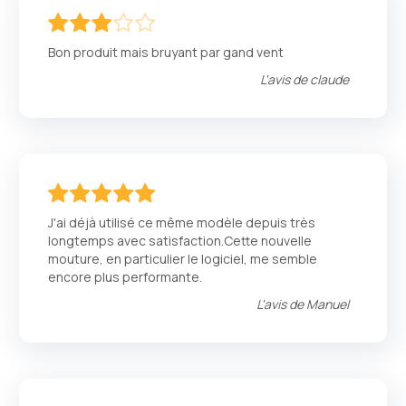
60
100
% of
Bon produit mais bruyant par gand vent
L'avis de
claude
100
100
% of
J'ai déjà utilisé ce même modèle depuis très
longtemps avec satisfaction.Cette nouvelle
mouture, en particulier le logiciel, me semble
encore plus performante.
L'avis de
Manuel