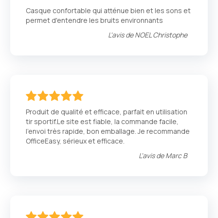
100
100
% of
Casque confortable qui atténue bien et les sons et
permet d'entendre les bruits environnants
L'avis de
NOEL Christophe
100
100
% of
Produit de qualité et efficace, parfait en utilisation
tir sportif.Le site est fiable, la commande facile,
l'envoi très rapide, bon emballage. Je recommande
OfficeEasy, sérieux et efficace.
L'avis de
Marc B