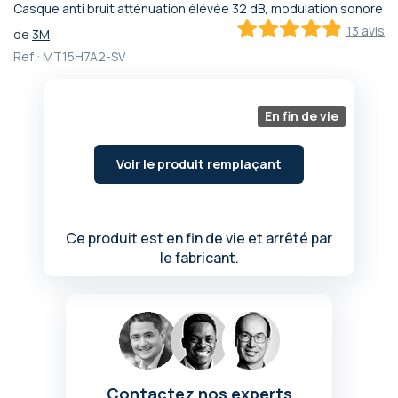
Casque anti bruit atténuation élévée 32 dB, modulation sonore
Passer
13 avis
de
3M
au
97
100
% of
début
Ref :
MT15H7A2-SV
de
la
Galerie
En fin de vie
d’images
Voir le produit remplaçant
Ce produit est en fin de vie et arrêté par
le fabricant.
Contactez nos experts