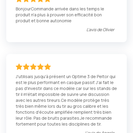
100
100
% of
BonjourCommande arrivée dans les temps le
produit n'a plus à prouver son efficacité bon
produit et bonne autonomie
L'avis de
Olivier
100
100
% of
J'utilisais jusqu'à présent un Optime 3 de Peltor qui
est le plus performant en casque passif. J'ai fait le
pas d'investir dans ce modèle car sur les stands de
tir il m'était impossible de suivre une discussion
avec les autres tireurs.Ce modèle protège très
très bien même lors du tir au gros calibre et les
fonctions d'écoute amplifiée remplient très bien
leur rôle. Pas de bruits parasites.Je recommande
fortement pour toutes les disciplines de tir.
L'avis de
Angelo