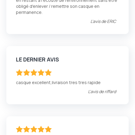
en restant à l'écoute de l'environnement sans être
obligé d'enlever / remettre son casque en
permanence.
L'avis de
ERIC
LE DERNIER AVIS
100
100
% of
casque excellent,livraison tres tres rapide
L'avis de
riffard