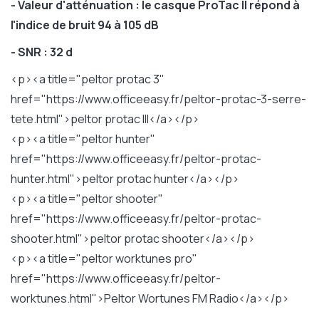
- Valeur d'atténuation : le casque ProTac II répond à
l'indice de bruit 94 à 105 dB
- SNR : 32 d
<p><a title="peltor protac 3"
href="https://www.officeeasy.fr/peltor-protac-3-serre-
tete.html">peltor protac III</a></p>
<p><a title="peltor hunter"
href="https://www.officeeasy.fr/peltor-protac-
hunter.html">peltor protac hunter</a></p>
<p><a title="peltor shooter"
href="https://www.officeeasy.fr/peltor-protac-
shooter.html">peltor protac shooter</a></p>
<p><a title="peltor worktunes pro"
href="https://www.officeeasy.fr/peltor-
worktunes.html">Peltor Wortunes FM Radio</a></p>