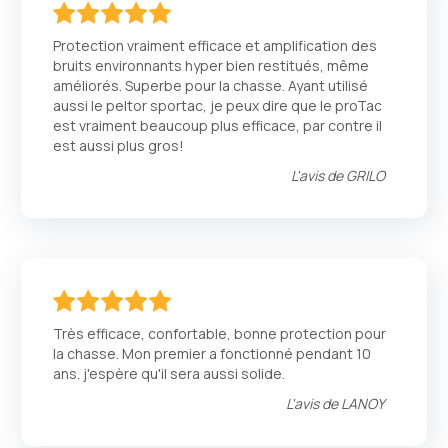
100
100
% of
Protection vraiment efficace et amplification des
bruits environnants hyper bien restitués, même
améliorés. Superbe pour la chasse. Ayant utilisé
aussi le peltor sportac, je peux dire que le proTac
est vraiment beaucoup plus efficace, par contre il
est aussi plus gros!
L'avis de
GRILO
100
100
% of
Très efficace, confortable, bonne protection pour
la chasse. Mon premier a fonctionné pendant 10
ans. j'espère qu'il sera aussi solide.
L'avis de
LANOY