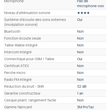
Microphone
Pas de
microphone voix
Niveau d'atténuation sonore
★★★★
Système d'écoute des sons externes
Oui
(modulation sonore)
Bluetooth
Non
Fonction écoute seule
Non
Talkie Walkie intégré
Non
Intercom intégré
Non
Connectique pour GSM / Talkie
Oui
Certificat ATEX
Non
Perche micro
Non
Radio FM intégré
Non
Réduction du bruit - SNR
32 dB
Garantie constructeur
1 an
Casque pliant, rangement facile
Non
Gamme fabricant
3M ProTac