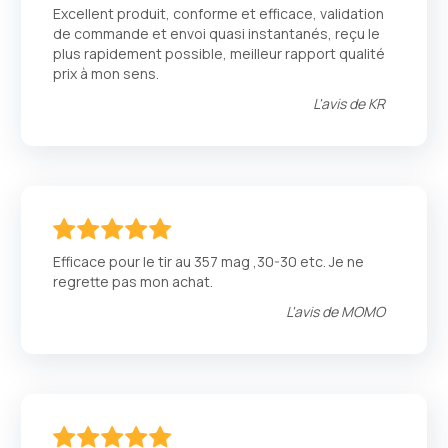
100
100
% of
Excellent produit, conforme et efficace, validation
de commande et envoi quasi instantanés, reçu le
plus rapidement possible, meilleur rapport qualité
prix à mon sens.
L'avis de
KR
100
100
% of
Efficace pour le tir au 357 mag ,30-30 etc. Je ne
regrette pas mon achat.
L'avis de
MOMO