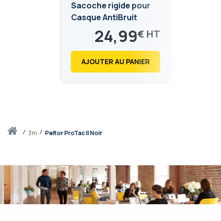
Sacoche rigide pour
Casque AntiBruit
24,99
€
29,99
€
AJOUTER AU PANIER
Accueil
3m
Peltor ProTac II Noir