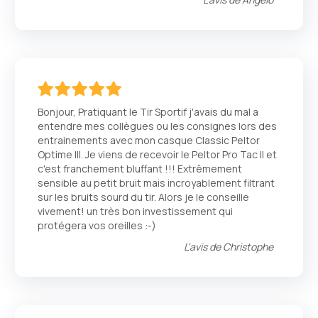
100
100
% of
Bonjour, Pratiquant le Tir Sportif j'avais du mal a
entendre mes collègues ou les consignes lors des
entrainements avec mon casque Classic Peltor
Optime III. Je viens de recevoir le Peltor Pro Tac II et
c'est franchement bluffant !!! Extrêmement
sensible au petit bruit mais incroyablement filtrant
sur les bruits sourd du tir. Alors je le conseille
vivement! un très bon investissement qui
protégera vos oreilles :-)
L'avis de
Christophe