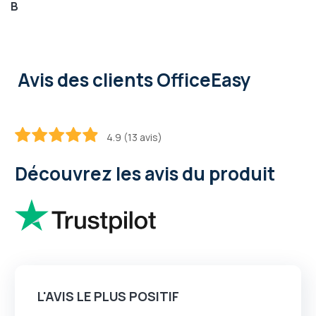
B
Avis des clients OfficeEasy
4.9 (13 avis)
97
100
% of
Découvrez les avis du produit
L'AVIS LE PLUS POSITIF