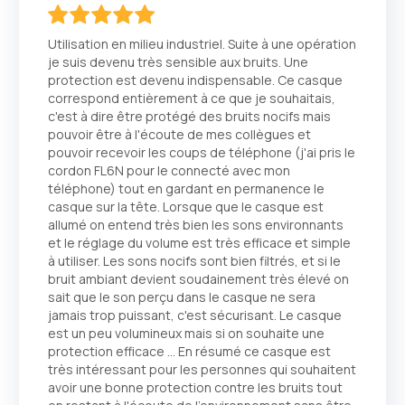
100
100
% of
Utilisation en milieu industriel. Suite à une opération
je suis devenu très sensible aux bruits. Une
protection est devenu indispensable. Ce casque
correspond entièrement à ce que je souhaitais,
c'est à dire être protégé des bruits nocifs mais
pouvoir être à l'écoute de mes collègues et
pouvoir recevoir les coups de téléphone (j'ai pris le
cordon FL6N pour le connecté avec mon
téléphone) tout en gardant en permanence le
casque sur la tête. Lorsque que le casque est
allumé on entend très bien les sons environnants
et le réglage du volume est très efficace et simple
à utiliser. Les sons nocifs sont bien filtrés, et si le
bruit ambiant devient soudainement très élevé on
sait que le son perçu dans le casque ne sera
jamais trop puissant, c'est sécurisant. Le casque
est un peu volumineux mais si on souhaite une
protection efficace ... En résumé ce casque est
très intéressant pour les personnes qui souhaitent
avoir une bonne protection contre les bruits tout