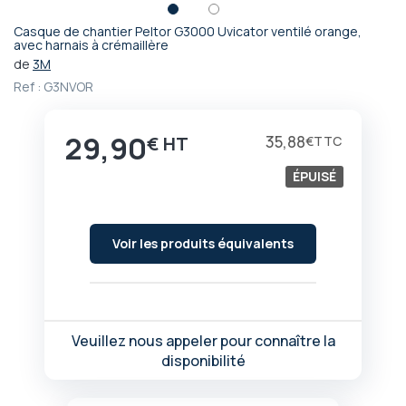
Casque de chantier Peltor G3000 Uvicator ventilé orange,
Passer
avec harnais à crémaillère
au
de
3M
début
Ref :
G3NVOR
de
la
Galerie
29,90
35,88
€
€
d’images
ÉPUISÉ
Voir les produits équivalents
Veuillez nous appeler pour connaître la
disponibilité