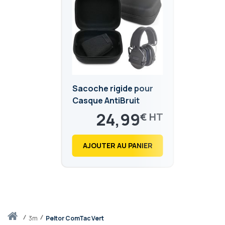
Sacoche rigide pour
Casque AntiBruit
24,99
€
29,99
€
AJOUTER AU PANIER
Accueil
3m
Peltor ComTac Vert