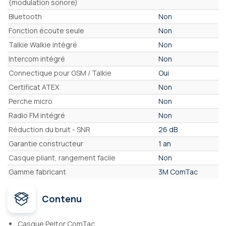
(modulation sonore)
Bluetooth
Non
Fonction écoute seule
Non
Talkie Walkie intégré
Non
Intercom intégré
Non
Connectique pour GSM / Talkie
Oui
Certificat ATEX
Non
Perche micro
Non
Radio FM intégré
Non
Réduction du bruit - SNR
26 dB
Garantie constructeur
1 an
Casque pliant, rangement facile
Non
Gamme fabricant
3M ComTac
Contenu
Casque Peltor ComTac