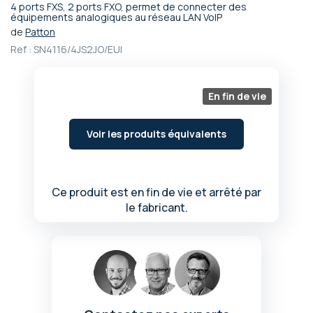
4 ports FXS, 2 ports FXO, permet de connecter des
Passer
équipements analogiques au réseau LAN VoIP
au
de
Patton
début
Ref :
SN4116/4JS2JO/EUI
de
la
Galerie
En fin de vie
d’images
Voir les produits équivalents
Ce produit est en fin de vie et arrêté par
le fabricant.