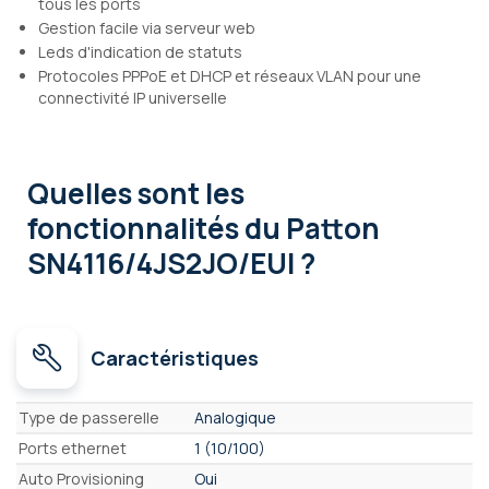
tous les ports
Gestion facile via serveur web
Leds d'indication de statuts
Protocoles PPPoE et DHCP et réseaux VLAN pour une
connectivité IP universelle
Quelles sont les
fonctionnalités
du Patton
SN4116/4JS2JO/EUI ?
Caractéristiques
Caractéristiques
Type de passerelle
Analogique
Ports ethernet
1 (10/100)
Auto Provisioning
Oui