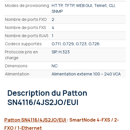
Modes de provisioning
HTTP, TFTP, WEB GUI, Telnet, CLI,
SNMP
Nombre de ports FXO
2
Nombre de ports FXS
4
Nombre de ports RJ45
1
Codecs supportés
G.711, G.729, G.723, G.726
Protocole pris en
SIP, H.323
charge
Dimensions
NC
Alimentation
Alimentation externe 100 – 240 VCA
Description
du Patton
SN4116/4JS2JO/EUI
Patton SN4116/4JS2JO/EUI
: SmartNode 4-FXS / 2-
FXO / 1-Ethernet