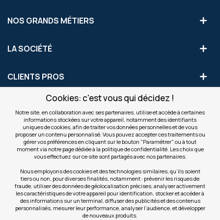
NOS GRANDS MÉTIERS
LA SOCIÉTÉ
CLIENTS PROS
Cookies: c'est vous qui décidez !
S'INSCRIRE AUX OFFRES COMMERCIALES
Notre site, en collaboration avec ses partenaires, utilise et accède à certaines
informations stockées sur votre appareil, notamment des identifiants
Inscription
uniques de cookies, afin de traiter vos données personnelles et de vous
Valider
à
proposer un contenu personnalisé. Vous pouvez accepter ces traitements ou
notre
gérer vos préférences en cliquant sur le bouton "Paramétrer" ou à tout
moment via notre page dédiée à la politique de confidentialité. Les choix que
newsletter
INFOS
vous effectuez sur ce site sont partagés avec nos partenaires.
:
Nous employons des cookies et des technologies similaires, qu’ils soient
tiers ou non, pour diverses finalités, notamment : prévenir les risques de
NOS SITES
fraude, utiliser des données de géolocalisation précises, analyser activement
les caractéristiques de votre appareil pour identification, stocker et accéder à
des informations sur un terminal, diffuser des publicités et des contenus
personnalisés, mesurer leur performance, analyser l’audience, et développer
de nouveaux produits.