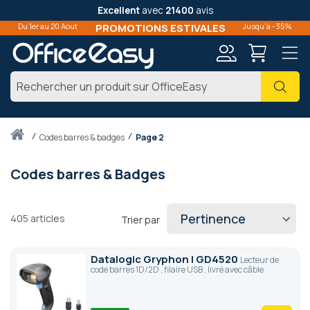
Excellent
avec
21400
avis
Du 1er au 20 Aout
PROMOTIONS ESTIVALES
Jusqu'à -35%
Mon
Cher
compte
Accueil
codes barres & badges
Page 2
Codes barres & Badges
405
articles
Trier par
Datalogic Gryphon I GD4520
Lecteur de
code barres 1D/2D , filaire USB , livré avec câble