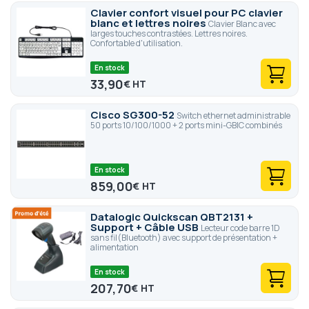
Clavier confort visuel pour PC clavier
blanc et lettres noires
Clavier Blanc avec
larges touches contrastées. Lettres noires.
Confortable d'utilisation.
En stock
33,90
€
Cisco SG300-52
Switch ethernet administrable
50 ports 10/100/1000 + 2 ports mini-GBIC combinés
En stock
859,00
€
Datalogic Quickscan QBT2131 +
Support + Câble USB
Lecteur code barre 1D
sans fil(Bluetooth) avec support de présentation +
alimentation
En stock
207,70
€