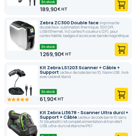
En stock
189,90
€
Zebra ZC300 Double face
Imprimante
double face, sublimation thermique, 300 DPI,
USB/Ethernet, 140 cartes/h couleurs (DF), pour
cartes fidélité, badges d'accès avec bande magnétique
En stock
1 269,90
€
Kit Zebra LS1203 Scanner + Câble +
Support
Lecteur de code barres 1D, filaire USB , livré
avec cable et stand
En stock
61,90
€
100
100
% of
Kit Zebra Li3678 - Scanner Ultra durci +
Support + Câble
Lecteur de code barre 1D sans
fil (bluetooth) kit complet alimentation et transfert
USB, ultra-durci et étanche IP67.