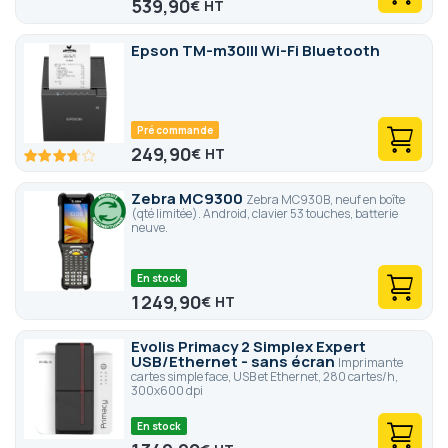
539,90
€
Epson TM-m30III Wi-Fi Bluetooth
Pré commande
249,90
€
73.4
100
% of
Zebra MC9300
Zebra MC930B, neuf en boîte
(qté limitée). Android, clavier 53 touches, batterie
neuve.
En stock
1 249,90
€
Evolis Primacy 2 Simplex Expert
USB/Ethernet - sans écran
Imprimante
cartes simple face, USB et Ethernet, 280 cartes/h,
300x600 dpi
En stock