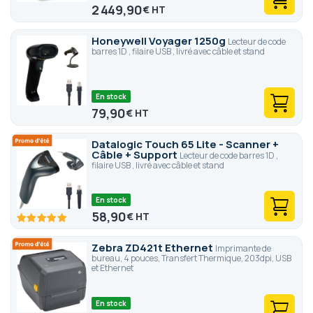
2 449,90
€
Honeywell Voyager 1250g
Lecteur de code
barres 1D , filaire USB , livré avec câble et stand
En stock
79,90
€
Datalogic Touch 65 Lite - Scanner +
Câble + Support
Lecteur de code barres 1D ,
filaire USB , livré avec câble et stand
En stock
58,90
€
100
100
% of
Zebra ZD421t Ethernet
Imprimante de
bureau, 4 pouces, Transfert Thermique, 203dpi, USB
et Ethernet
En stock