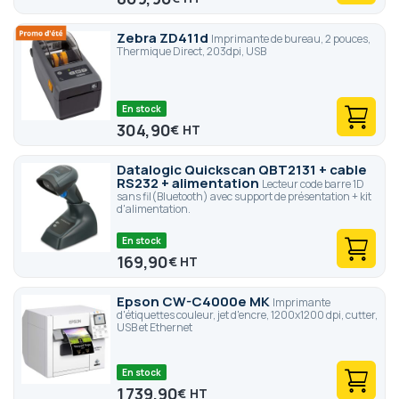
Zebra ZD411d
Imprimante de bureau, 2 pouces,
Thermique Direct, 203dpi, USB
En stock
304,90
€
Datalogic Quickscan QBT2131 + cable
RS232 + alimentation
Lecteur code barre 1D
sans fil(Bluetooth) avec support de présentation + kit
d'alimentation.
En stock
169,90
€
Epson CW-C4000e MK
Imprimante
d'étiquettes couleur, jet d'encre, 1200x1200 dpi, cutter,
USB et Ethernet
En stock
1 739,90
€