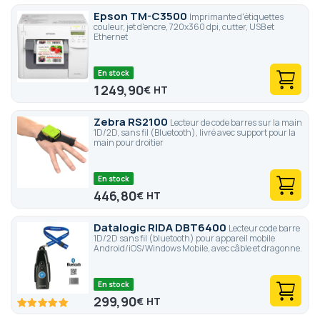
Epson TM-C3500
Imprimante d'étiquettes
couleur, jet d'encre, 720x360 dpi, cutter, USB et
Ethernet
En stock
1 249,90
€
Zebra RS2100
Lecteur de code barres sur la main
1D/2D, sans fil (Bluetooth), livré avec support pour la
main pour droitier
En stock
446,80
€
Datalogic RIDA DBT6400
Lecteur code barre
1D/2D sans fil (bluetooth) pour appareil mobile
Android/iOS/Windows Mobile, avec câble et dragonne.
En stock
299,90
€
100
100
% of