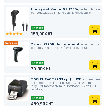
Honeywell Xenon XP 1950g
Lecteur de code
barres 1D/2D/OCR , filaire USB , livré avec câble
En stock
159,90
€
100
100
% of
Zebra Li2208 - lecteur seul
Lecteur de code
barres 1D , filaire USB , livré avec lecteur seul
En stock
70,90
€
TSC TH240T (203 dpi) - USB
Imprimante à
étiquette, transfert thermique, 203dpi, 120mm
largeur d'impression, multi-interface (RS232, USB,
parallèle).
En stock
499,90
€