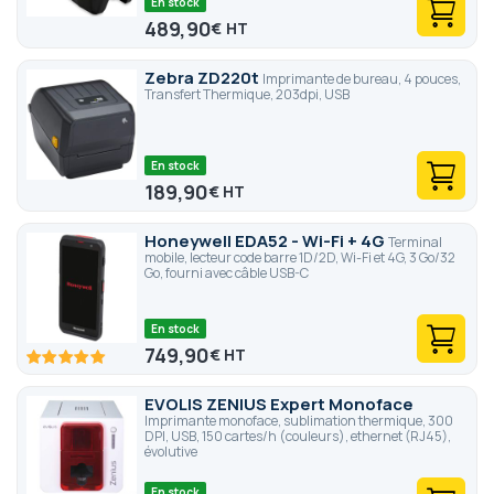
En stock
489,90
€
Zebra ZD220t
Imprimante de bureau, 4 pouces,
Transfert Thermique, 203dpi, USB
En stock
189,90
€
Honeywell EDA52 - Wi-Fi + 4G
Terminal
mobile, lecteur code barre 1D/2D, Wi-Fi et 4G, 3 Go/32
Go, fourni avec câble USB-C
En stock
749,90
€
100
100
% of
EVOLIS ZENIUS Expert Monoface
Imprimante monoface, sublimation thermique, 300
DPI, USB, 150 cartes/h (couleurs), ethernet (RJ45),
évolutive
En stock