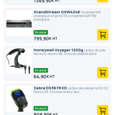
1 349,90
€
GrandStream GXW4248
Passerelle VoIP
analogique 48 ports FXS, compatible VoIP, PBX
analogique
En stock
799,90
€
Honeywell Voyager 1200g
Lecteur de code
barres 1D, filaire USB , livré avec câble et stand
En stock
64,90
€
Zebra DS3678 KD
Lecteur de code barres 1D/2D,
filaire USB , livré avec lecteur seul
En stock
809,90
€