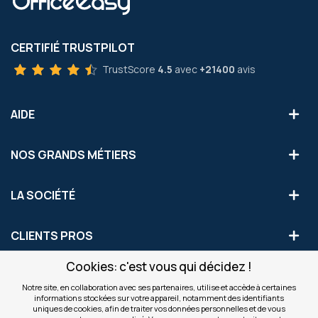
CERTIFIÉ TRUSTPILOT
TrustScore
4.5
avec
+21400
avis
AIDE
NOS GRANDS MÉTIERS
LA SOCIÉTÉ
CLIENTS PROS
Cookies: c'est vous qui décidez !
S'INSCRIRE AUX OFFRES COMMERCIALES
Notre site, en collaboration avec ses partenaires, utilise et accède à certaines
informations stockées sur votre appareil, notamment des identifiants
Inscription
uniques de cookies, afin de traiter vos données personnelles et de vous
Valider
à