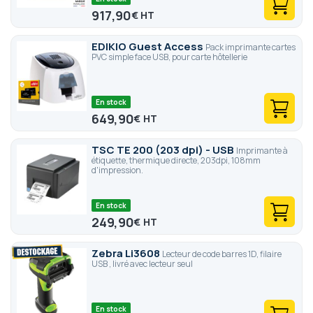
917,90
€
EDIKIO Guest Access
Pack imprimante cartes
PVC simple face USB, pour carte hôtellerie
En stock
649,90
€
TSC TE 200 (203 dpi) - USB
Imprimante à
étiquette, thermique directe, 203dpi, 108mm
d'impression.
En stock
249,90
€
Zebra Li3608
Lecteur de code barres 1D, filaire
USB , livré avec lecteur seul
En stock