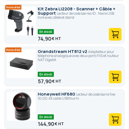
Kit Zebra Li2208 - Scanner + Câble +
Support
Lecteur de code barres 1D , filaire USB ,
livré avec câble et stand
En stock
74,90
€
Grandstream HT812 v2
Adaptateur pour
téléphone analogique avec deux ports FXS et routeur
NAT Gigabit
En stock
57,90
€
Honeywell HF680
Lecteur de code barre fixe
1D/2D, kit cable USB fourni.
En stock
144,90
€