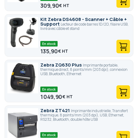
309,90
€
Kit Zebra DS4608 - Scanner + Câble +
Support
Lecteur de code barres 1D/2D, filaire USB,
livré avec câble et stand
En stock
135,90
€
Zebra ZQ630 Plus
Imprimante portable,
thermique direct, 8 points/mm (203 dpi), connexion
USB, Bluetooth, Ethernet
En stock
1 049,90
€
Zebra ZT421
Imprimante industrielle, Transfert
thermique, 8 points/mm (203 dpi), USB, Ethernet,
RS232, Bluetooth, double hôte USB
En stock