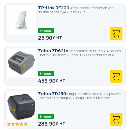
TP-Link RE200
Amplificateur réception wifi
double bande 2,4GHz et 5GHz
En stock
25,90
€
Zebra ZD621d
Imprimante de bureau, 4 pouces,
Thermique Direct, 203dpi, USB, Ethernet et Série
En stock
459,90
€
Zebra ZD230t
Imprimante de bureau, 4 pouces,
Transfert Thermique, 203dpi, USB et Ethernet
En stock
289,90
€
100
100
% of