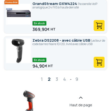
GrandStream GXW4224
Passerelle VoIP
analogique 24 FXS à haute densité
En stock
369,90
€
Zebra DS2208 - avec câble USB
Lecteur de
code barres filaire 1D/2D, livré avec câble USB
En stock
94,90
€
Page
1
2
3
4
-
9
Haut de page