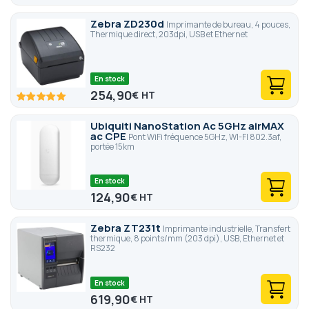
Zebra ZD230d
Imprimante de bureau, 4 pouces,
Thermique direct, 203dpi, USB et Ethernet
En stock
254,90
€
100
100
% of
Ubiquiti NanoStation Ac 5GHz airMAX
ac CPE
Pont WiFi fréquence 5GHz, WI-FI 802.3af,
portée 15km
En stock
124,90
€
Zebra ZT231t
Imprimante industrielle, Transfert
thermique, 8 points/mm (203 dpi), USB, Ethernet et
RS232
En stock
619,90
€