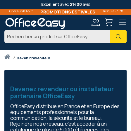
Excellent
avec
21400
avis
Du 1er au 20 Aout
PROMOTIONS ESTIVALES
Jusqu'à -35%
Mon
Cher
compte
Accueil
devenir revendeur
Devenez revendeur ou installateur
partenaire OfficeEasy
OfficeEasy distribue en France et en Europe des
équipements professionnels pour la
communication, la sécurité et le bureau.
Rejoindre notre réseau, c'est accéder à un
catalogue de plus de 5 000 références, des