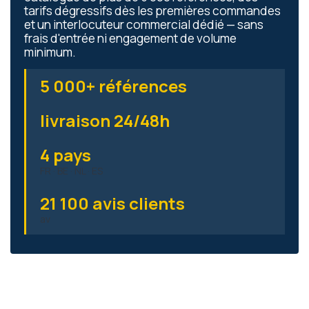
tarifs dégressifs dès les premières commandes
et un interlocuteur commercial dédié — sans
frais d'entrée ni engagement de volume
minimum.
5 000+ références
livraison 24/48h
4 pays
FR · BE · NL · ES
21 100 avis clients
av