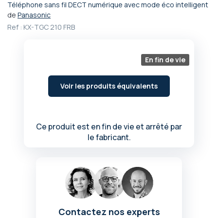
Téléphone sans fil DECT numérique avec mode éco intelligent
Passer
de
Panasonic
au
Ref :
KX-TGC 210 FRB
début
de
la
Galerie
En fin de vie
d’images
Voir les produits équivalents
Ce produit est en fin de vie et arrêté par
le fabricant.
Contactez nos experts