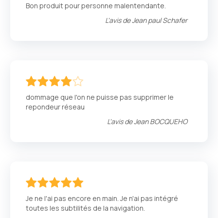
% of
Bon produit pour personne malentendante.
L'avis de
Jean paul Schafer
80
100
% of
dommage que l'on ne puisse pas supprimer le
repondeur réseau
L'avis de
Jean BOCQUEHO
100
100
% of
Je ne l'ai pas encore en main. Je n'ai pas intégré
toutes les subtilités de la navigation.