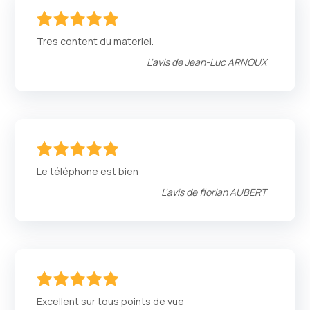
100
100
% of
Tres content du materiel.
L'avis de
Jean-Luc ARNOUX
100
100
% of
Le téléphone est bien
L'avis de
florian AUBERT
100
100
% of
Excellent sur tous points de vue