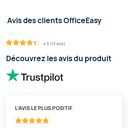
Avis des clients OfficeEasy
4.3 (13 avis)
86.2
100
% of
Découvrez les avis du produit
L'AVIS LE PLUS POSITIF
100
100
% of