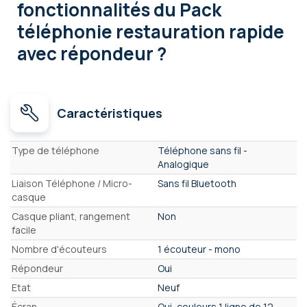
fonctionnalités
du Pack
téléphonie restauration rapide
avec répondeur ?
Caractéristiques
Caractéristiques
Type de téléphone
Téléphone sans fil -
Analogique
Liaison Téléphone / Micro-
Sans fil Bluetooth
casque
Casque pliant, rangement
Non
facile
Nombre d'écouteurs
1 écouteur - mono
Répondeur
Oui
Etat
Neuf
Écran
Oui, couleurs 1 ligne de 12