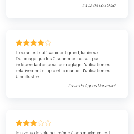
L'avis de
Lou Gold
80
100
% of
L 'ecran est suffisamment grand, lumineux
Dommage que les 2 sonneries ne soit pas
indépendantes pour leur réglage L'utilisation est
relativement simple et le manuel d'utilisation est
bien illustré
L'avis de
Agnes Denamiel
60
100
% of
le niveau de volume , même à son maximum, est