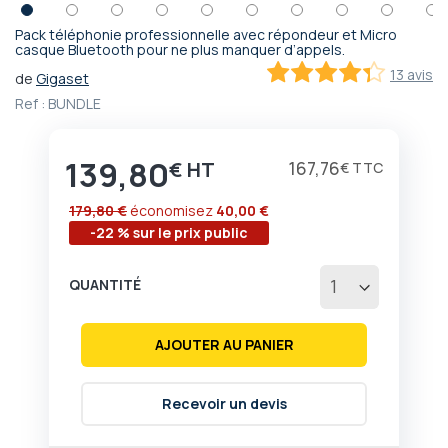
Pack téléphonie professionnelle avec répondeur et Micro
Passer
casque Bluetooth pour ne plus manquer d’appels.
au
13 avis
de
Gigaset
début
86.2
100
% of
Ref :
BUNDLE
de
la
Galerie
139,80
d’images
€
167,76
€
179,80 €
économisez
40,00 €
-22 % sur le prix public
QUANTITÉ
AJOUTER AU PANIER
Recevoir un devis