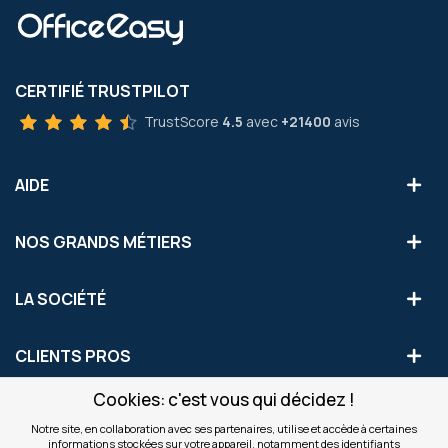
CERTIFIÉ TRUSTPILOT
TrustScore
4.5
avec
+21400
avis
AIDE
NOS GRANDS MÉTIERS
LA SOCIÉTÉ
CLIENTS PROS
Cookies: c'est vous qui décidez !
S'INSCRIRE AUX OFFRES COMMERCIALES
Notre site, en collaboration avec ses partenaires, utilise et accède à certaines
informations stockées sur votre appareil, notamment des identifiants