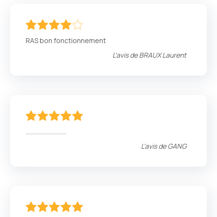
80
100
% of
RAS bon fonctionnement
L'avis de
BRAUX Laurent
100
100
% of
……………………….
L'avis de
GANG
100
100