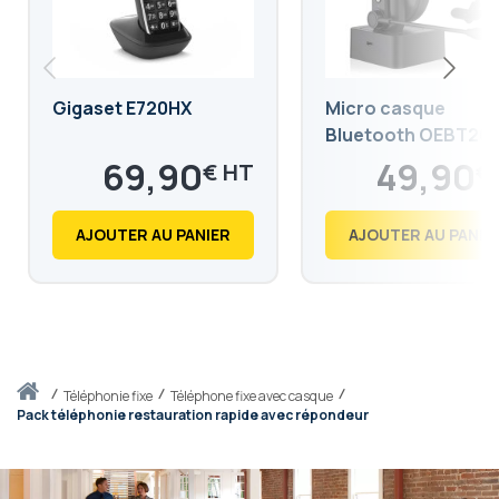
Gigaset E720HX
Micro casque
Bluetooth OEBT20
69,90
49,90
€
€
83,88
59,88
€
€
AJOUTER AU PANIER
AJOUTER AU PANIE
Accueil
téléphonie fixe
Téléphone fixe avec casque
Pack téléphonie restauration rapide avec répondeur