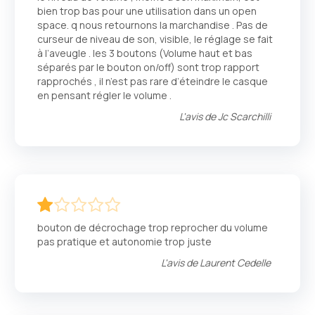
bien trop bas pour une utilisation dans un open
space. q nous retournons la marchandise . Pas de
curseur de niveau de son, visible, le réglage se fait
à l’aveugle . les 3 boutons (Volume haut et bas
séparés par le bouton on/off) sont trop rapport
rapprochés , il n’est pas rare d’éteindre le casque
en pensant régler le volume .
L'avis de
Jc Scarchilli
20
100
% of
bouton de décrochage trop reprocher du volume
pas pratique et autonomie trop juste
L'avis de
Laurent Cedelle