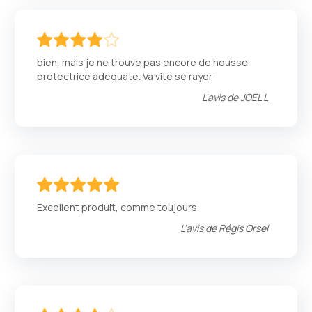
80
100
% of
bien, mais je ne trouve pas encore de housse
protectrice adequate. Va vite se rayer
L'avis de
JOEL L
100
100
% of
Excellent produit, comme toujours
L'avis de
Régis Orsel