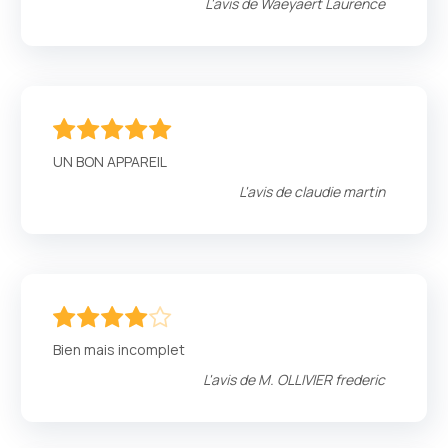
L'avis de
Waeyaert Laurence
100
100
% of
UN BON APPAREIL
L'avis de
claudie martin
80
100
% of
Bien mais incomplet
L'avis de
M. OLLIVIER frederic