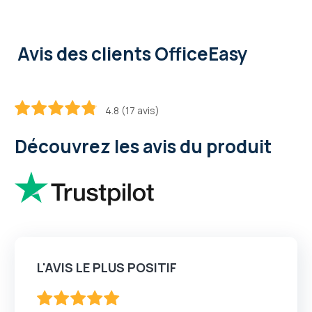
Avis des clients OfficeEasy
4.8 (17 avis)
95.2
100
% of
Découvrez les avis du produit
L'AVIS LE PLUS POSITIF