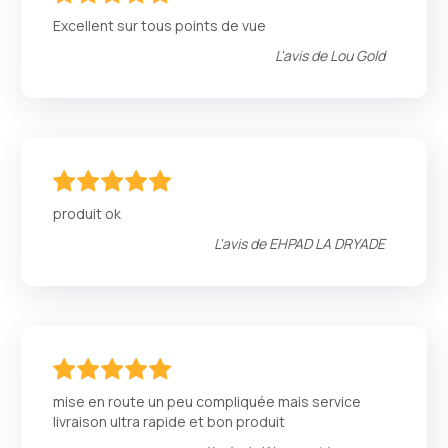
100
100
% of
Excellent sur tous points de vue
L'avis de
Lou Gold
100
100
% of
produit ok
L'avis de
EHPAD LA DRYADE
100
100
% of
mise en route un peu compliquée mais service
livraison ultra rapide et bon produit