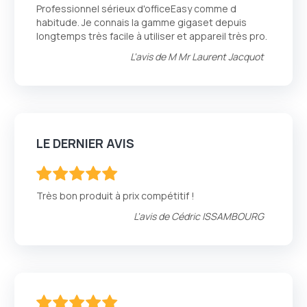
100
100
% of
Professionnel sérieux d'officeEasy comme d
habitude. Je connais la gamme gigaset depuis
longtemps très facile à utiliser et appareil très pro.
L'avis de
M Mr Laurent Jacquot
LE DERNIER AVIS
100
100
% of
Très bon produit à prix compétitif !
L'avis de
Cédric ISSAMBOURG