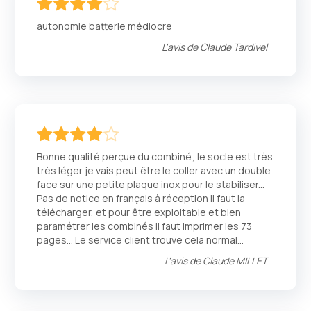
80
100
% of
autonomie batterie médiocre
L'avis de
Claude Tardivel
80
100
% of
Bonne qualité perçue du combiné; le socle est très
très léger je vais peut être le coller avec un double
face sur une petite plaque inox pour le stabiliser...
Pas de notice en français à réception il faut la
télécharger, et pour être exploitable et bien
paramétrer les combinés il faut imprimer les 73
pages... Le service client trouve cela normal...
L'avis de
Claude MILLET