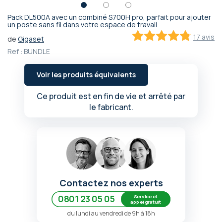
Pack DL500A avec un combiné S700H pro, parfait pour ajouter
Passer
un poste sans fil dans votre espace de travail
au
17 avis
de
Gigaset
début
95.2
100
% of
Ref :
BUNDLE
de
la
Galerie
Voir les produits équivalents
d’images
Ce produit est en fin de vie et arrêté par
le fabricant.
Contactez nos experts
Service et
0801 23 05 05
appel gratuit
du lundi au vendredi de 9h à 18h