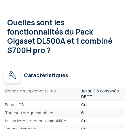
Quelles sont les
fonctionnalités
du Pack
Gigaset DL500A et 1 combiné
S700H pro ?
Caractéristiques
Caractéristiques
Combiné supplémentaires
Jusqu'à 6 combinés
DECT
Ecran LCD
Oui
Touches programmables
6
Mains libres et écoute amplifiée
Oui
Journal d'appels
Oui