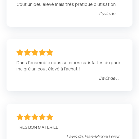
100
100
% of
Cout un peu élevé mais très pratique d'utisation
L'avis de
. .
100
100
% of
Dans l'ensemble nous sommes satisfaites du pack,
malgré un cout élevé à l'achat !
L'avis de
. .
100
100
% of
TRES BON MATERIEL
L'avis de
Jean-Michel Lesur