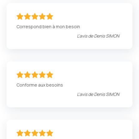
100
100
% of
Correspond bien à mon besoin
L'avis de
Denis SIMON
100
100
% of
Conforme aux besoins
L'avis de
Denis SIMON