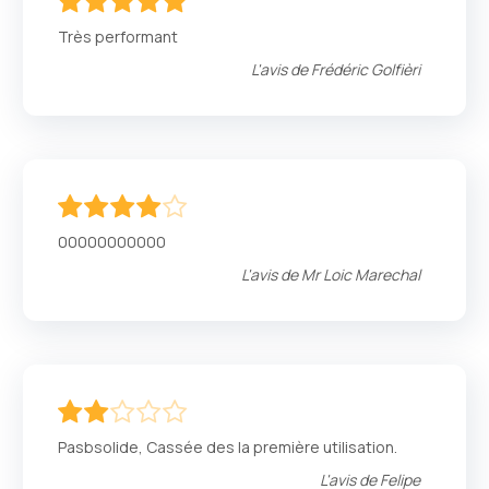
100
100
% of
Très performant
L'avis de
Frédéric Golfièri
80
100
% of
00000000000
L'avis de
Mr Loic Marechal
40
100
% of
Pasbsolide, Cassée des la première utilisation.
L'avis de
Felipe