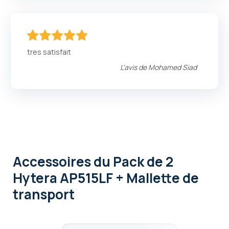
100
100
% of
tres satisfait
L'avis de
Mohamed Siad
Accessoires
du Pack de 2
Hytera AP515LF + Mallette de
transport