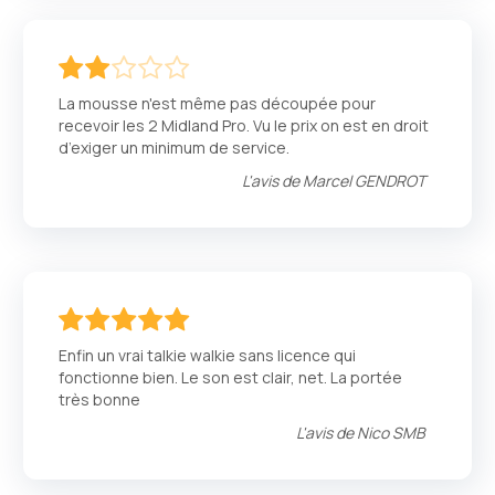
40
100
% of
La mousse n'est même pas découpée pour
recevoir les 2 Midland Pro. Vu le prix on est en droit
d’exiger un minimum de service.
L'avis de
Marcel GENDROT
100
100
% of
Enfin un vrai talkie walkie sans licence qui
fonctionne bien. Le son est clair, net. La portée
très bonne
L'avis de
Nico SMB