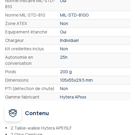
Norme militaire MIL-STD-
Oui
810
Norme MIL-STD-810
MIL-STD-810G
Zone ATEX
Non
Equipement étanche
Oui
Chargeur
Individuel
Kit oreillettes inclus
Non
Autonomie en
25h
conversation
Poids
200 g
Dimensions
105x55x29.5 mm
PTI (détection de chute)
Non
Gamme fabricant
Hytera APxxx
Contenu
2 Talkie-walkie Hytera AP515LF
2 Clips Ceinture