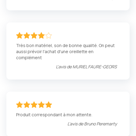
80
100
% of
Très bon matériel, son de bonne qualité. On peut
aussi prévoir l'achat d'une oreillette en
complément
L'avis de
MURIEL FAURE-GEORS
100
100
% of
Produit correspondant à mon attente.
L'avis de
Bruno Peremarty