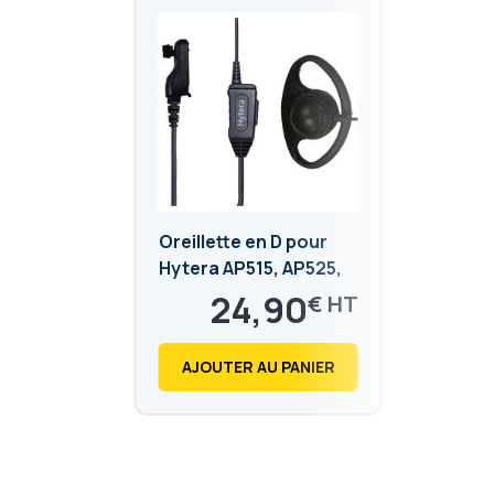
Oreillette en D pour
Hytera AP515, AP525,
AP585 et BP515, BP565
24,90
€
29,88
€
AJOUTER AU PANIER