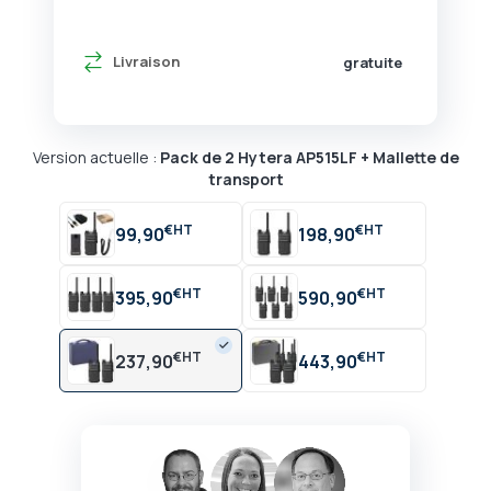
Livraison
gratuite
Version actuelle :
Pack de 2 Hytera AP515LF + Mallette de
transport
€
€
99,90
198,90
€
€
395,90
590,90
€
€
237,90
443,90