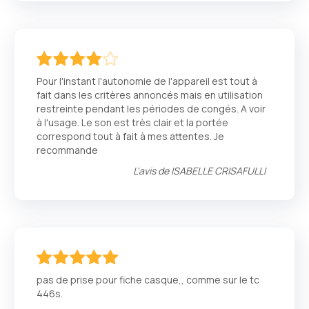
80
100
% of
Pour l'instant l'autonomie de l'appareil est tout à
fait dans les critères annoncés mais en utilisation
restreinte pendant les périodes de congés. A voir
à l'usage. Le son est très clair et la portée
correspond tout à fait à mes attentes. Je
recommande
L'avis de
ISABELLE CRISAFULLI
100
100
% of
pas de prise pour fiche casque,, comme sur le tc
446s.