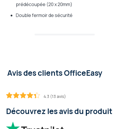
prédécoupée (20 x 20mm)
Double fermoir de sécurité
Avis des clients OfficeEasy
4.3 (13 avis)
86.153846153846
100
% of
Découvrez les avis du produit