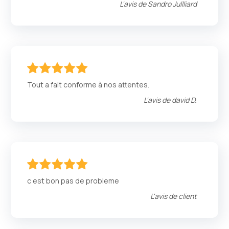
L'avis de
Sandro Jullliard
100
100
% of
Tout a fait conforme à nos attentes.
L'avis de
david D.
100
100
% of
c est bon pas de probleme
L'avis de
client