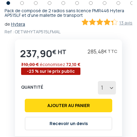
Pack de composé de 2 radios sans licence PMR446 Hytera
Passer
AP515LF et d'une mallette de transport
au
13 avis
de
Hytera
début
86.153846153846
100
% of
Ref :
OETWHYTAP515LFMAL
de
la
Galerie
237,90
d’images
€
285,48
€
310,00 €
économisez
72,10 €
-23 % sur le prix public
QUANTITÉ
AJOUTER AU PANIER
Recevoir un devis