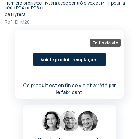
Kit micro oreillette Hytera avec contrôle Vox et PTT pour la
Passer
série PD4xx, PD5xx
au
de
Hytera
début
Ref :
EHM20
de
la
Galerie
En fin de vie
d’images
Voir le produit remplaçant
Ce produit est en fin de vie et arrêté par
le fabricant.