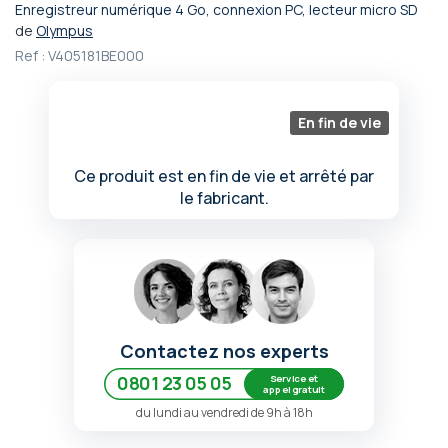
Enregistreur numérique 4 Go, connexion PC, lecteur micro SD
Passer
de
Olympus
au
Ref :
V405181BE000
début
de
la
Galerie
En fin de vie
d’images
Ce produit est en fin de vie et arrêté par
le fabricant.
Contactez nos experts
Service et
0801 23 05 05
appel gratuit
du lundi au vendredi de 9h à 18h