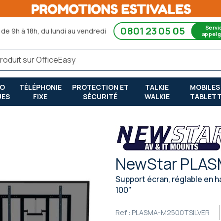
Servi
0801 23 05 05
de 9h à 18h, du lundi au vendredi
appel g
RO
TÉLÉPHONIE
PROTECTION ET
TALKIE
MOBILES
UES
FIXE
SÉCURITÉ
WALKIE
TABLET
NewStar PLA
Support écran, réglable en ha
100"
Ref :
PLASMA-M2500TSILVER