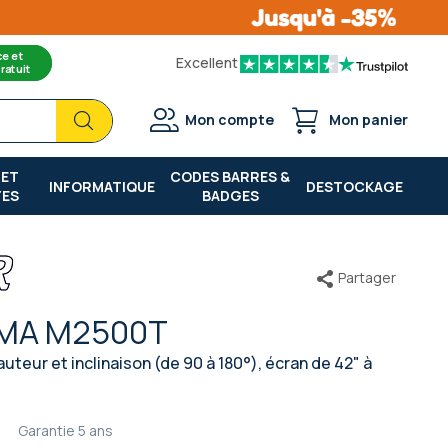
ce et
Excellent
ratuit
Chercher
Chercher
Mon compte
Mon panier
 ET
CODES BARRES &
INFORMATIQUE
DESTOCKAGE
TES
BADGES
Partager
SMA M2500T
uteur et inclinaison (de 90 à 180°), écran de 42" à
Garantie
5 ans