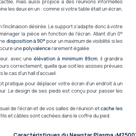
tactile, mais aussi propice à des réunions informelles
ne les deux en un : comme si votre table était un écran,
n l'inclinaison désirée. Le support s'adapte donc à votre
aménager la pièce en fonction de l'écran. Allant d'un 0°
une
disposition à 90°
pour un maximum de visibilité si les
procure une
polyvalence
rarement égalée.
teur, avec une
élévation à minimum 89cm
, il grandira
jours correctement, quelle que soit les assises prévues
 le cas d'un hall d'accueil.
ot pratique pour déplacer votre écran d'un endroit à un
 mur. Le design de ses pieds est conçu pour passer les
uel de l'écran et de vos salles de réunion et
cache les
 fils et câbles sont cachées dans le coffre du pied.
Caractéristiques du Newstar Plasma -M250