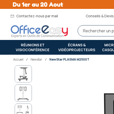
Contactez-nous par mail
Conseils & Devis 
RÉUNIONS ET
ÉCRANS &
MIC
VISIOCONFÉRENCE
VIDÉOPROJECTEURS
CASQ
Accueil
newstar
NewStar PLASMA M2500T
Passer
à
la
fin
de
la
galerie
d’images