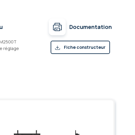
u
Documentation
 M2500T
Fiche constructeur
e réglage
(pdf)