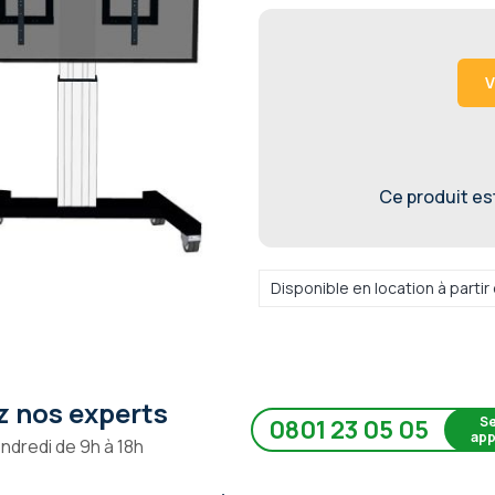
V
Ce produit est 
Disponible en location à parti
 nos experts
Se
0801 23 05 05
app
endredi de 9h à 18h