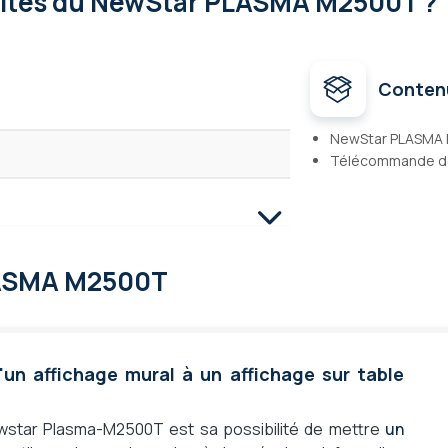
lités
du NewStar PLASMA M2500T ?
Conten
NewStar PLASMA
Télécommande d
ASMA M2500T
 x 600, 400 x 800, 500 x 400, 600 x 200,
 affichage mural à un affichage sur table
 x 800, 700 x 400, 800 x 400, 800 x 500,
5 pouces, 65 pouces, 70 pouces, 75
ewstar Plasma-M2500T est sa possibilité de mettre
un
pouces, 88 pouces, 98 pouces