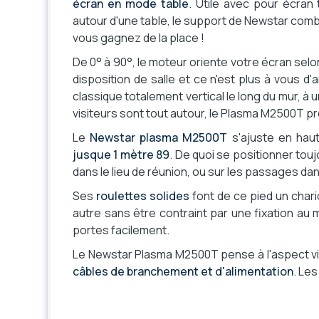
écran en mode table
. Utile avec pour écran 
Type de support
Au sol - chariot roulant
autour d'une table, le support de Newstar combi
Support caméra
vous gagnez de la place !
Non
intégré
De 0° à 90°, le moteur oriente votre écran selo
Poids maxi
150 kg
disposition de salle et ce n'est plus à vous d'
supporté
classique totalement vertical le long du mur, à 
Couleur
Noir
visiteurs sont tout autour, le Plasma M2500T 
Le
Newstar plasma M2500T
s'ajuste en hau
jusque 1 mètre 89
. De quoi se positionner tou
dans le lieu de réunion, ou sur les passages dans
Ses
roulettes solides
font de ce pied un chari
autre sans être contraint par une fixation au
portes facilement.
Le Newstar Plasma M2500T pense à l'aspect vis
câbles de branchement et d'alimentation
. Les