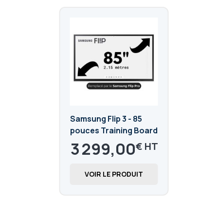
Samsung Flip 3 - 85
pouces Training Board
WM85A
3 299,00
€
3 958,80
€
VOIR LE PRODUIT