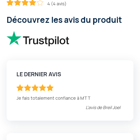
4 (4 avis)
80
100
% of
Découvrez les avis du produit
LE DERNIER AVIS
100
100
% of
Je fais totalement confiance à MTT
L'avis de
Breil Joel