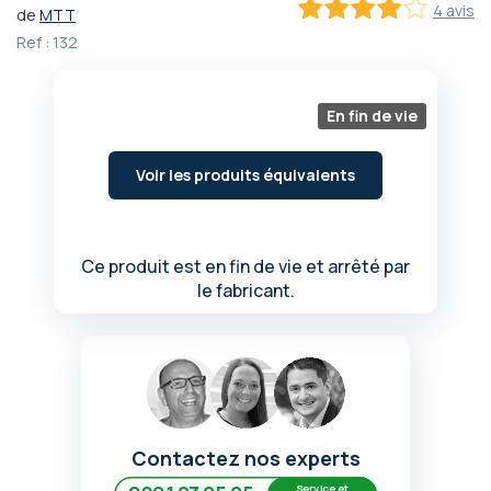
4 avis
de
MTT
Passer
80
100
% of
Ref :
132
au
début
de
la
En fin de vie
Galerie
d’images
Voir les produits équivalents
Ce produit est en fin de vie et arrêté par
le fabricant.
Contactez nos experts
Service et