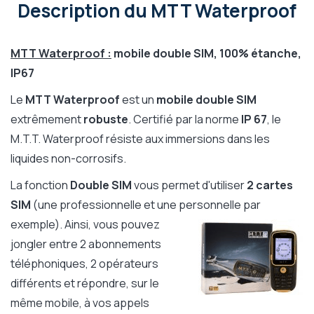
Description
du MTT Waterproof
MTT Waterproof :
mobile
double SIM, 100% étanche,
IP67
Le
MTT Waterproof
est un
mobile double SIM
extrêmement
robuste
. Certifié par la norme
IP 67
, le
M.T.T. Waterproof résiste aux immersions dans les
liquides non-corrosifs.
La fonction
Double SIM
vous permet d'utiliser
2 cartes
SIM
(une professionnelle et une personnelle par
exemple). Ainsi, vous
pouvez
jongler entre 2 abonnements
téléphoniques, 2 opérateurs
différents et répondre, sur le
même mobile, à vos appels