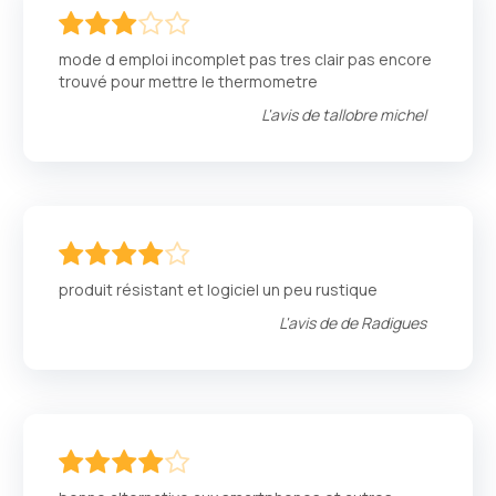
60
100
% of
mode d emploi incomplet pas tres clair pas encore
trouvé pour mettre le thermometre
L'avis de
tallobre michel
80
100
% of
produit résistant et logiciel un peu rustique
L'avis de
de Radigues
80
100
% of