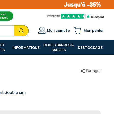
ce et
Excellent
ratuit
Chercher
Chercher
Mon compte
Mon panier
 ET
CODES BARRES &
INFORMATIQUE
DESTOCKAGE
TES
BADGES
Partager
nt double sim