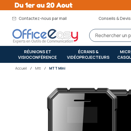
Contactez-nous par mail
Conseils & Devis 
RÉUNIONS ET
ÉCRANS &
MIC
VISIOCONFÉRENCE
VIDÉOPROJECTEURS
CASQ
Accueil
mtt
MTT Mini
Passer
à
la
fin
de
la
galerie
d’images