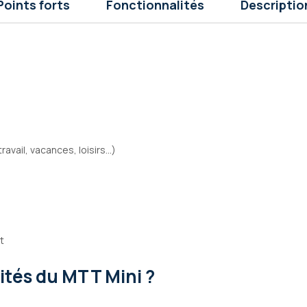
Points forts
Fonctionnalités
Descriptio
ail, vacances, loisirs...)
t
lités
du MTT Mini ?