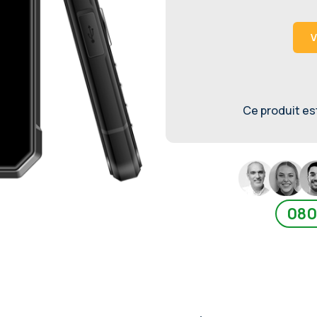
V
Ce produit est 
080