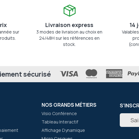
rix
Livraison express
14 
'année sur
3 modes de livraison au choix en
Valables
roduits.
24/48H sur les références en
pro
stock.
(con
iement sécurisé
NOS GRANDS MÉTIERS
S'INSC
Visio Conférence
Inscripti
Tableau Interactif
à
notre
paiement
Affichage Dynamique
newslett
er
Micro Casques