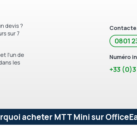
n devis ?
Contacte
rs sur 7
0801 2
et l'un de
Numéro in
dans les
+33 (0)3
rquoi acheter MTT Mini sur OfficeEa