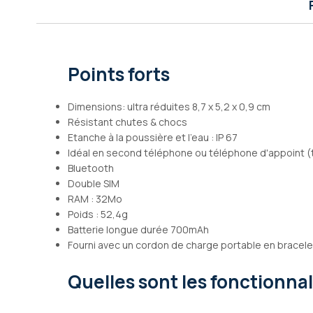
Galerie
d’images
Points forts
Dimensions: ultra réduites 8,7 x 5,2 x 0,9 cm
Résistant chutes & chocs
Etanche à la poussière et l'eau : IP 67
Idéal en second téléphone ou téléphone d'appoint (trav
Bluetooth
Double SIM
RAM : 32Mo
Poids : 52,4g
Batterie longue durée 700mAh
Fourni avec un cordon de charge portable en bracele
Quelles sont les fonctionna