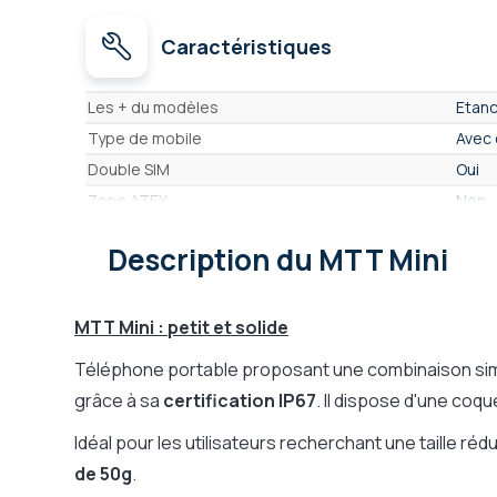
Caractéristiques
Caractéristiques
Les + du modèles
Etanc
Type de mobile
Avec 
Double SIM
Oui
Zone ATEX
Non
GPS intégré
Oui
Description
du MTT Mini
Bluetooth
Oui
Micro SD
NC
Lampe Torche
Non
MTT Mini : petit et solide
Photo/Vidéo
Non
Téléphone portable proposant une combinaison simple
Lecteur MP3
Non
grâce à sa
certification IP67
. Il dispose d'une coq
Vibreur
Oui
Idéal pour les utilisateurs recherchant une taille ré
Talkie-walkie
Non
de 50g
.
Radio
NC