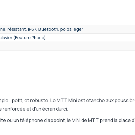
he, résistant, IP67, Bluetooth, poids léger
clavier (Feature Phone)
 : petit, et robuste. Le MTT Mini est étanche aux poussières e
ue renforcée et d'un écran durci.
duite ou un téléphone d'appoint, le MINI de MTT prend la place 