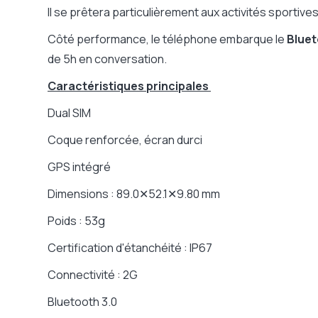
Messages
SMS
Il se prêtera particulièrement aux activités sportiv
Taille de l'écran
0,96
Côté performance, le téléphone embarque le
Bluet
Résolution de l'écran
128x6
de 5h en conversation.
Wi-fi
NC
Caractéristiques principales
Réseau mobile
3G
Touches programmables
Non
Dual SIM
Touche SOS
Non
Coque renforcée, écran durci
PTI (alerte en cas de chute)
Non
GPS intégré
Lecteur code barre intégré
Non
Fréquence
Quad
Dimensions : 89.0✕52.1✕9.80 mm
Type de batterie
Li-Io
Poids : 53g
Autonomie en conversation
5h
Certification d'étanchéité : IP67
Autonomie en veille
230h
Poids
54g
Connectivité : 2G
Dimensions
Dimen
Bluetooth 3.0
Garantie constructeur
1 an