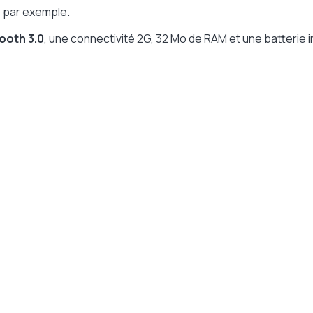
es par exemple.
˝
ooth 3.0
, une connectivité 2G, 32 Mo de RAM et une batteri
4 pixels
ri-bandes
n 700mAh
sions: 88,7 x 52,1 x 9,8mm