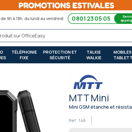
Servi
0801 23 05 05
de 9h à 18h, du lundi au vendredi
appel g
RO
TÉLÉPHONIE
PROTECTION ET
TALKIE
MOBILES
UES
FIXE
SÉCURITÉ
WALKIE
TABLET
MTT Mini
Mini GSM étanche et résista
Ref :
148