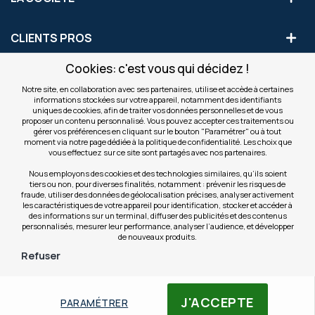
CLIENTS PROS
Cookies: c'est vous qui décidez !
S'INSCRIRE AUX OFFRES COMMERCIALES
Notre site, en collaboration avec ses partenaires, utilise et accède à certaines
informations stockées sur votre appareil, notamment des identifiants
Inscription
uniques de cookies, afin de traiter vos données personnelles et de vous
Valider
à
proposer un contenu personnalisé. Vous pouvez accepter ces traitements ou
notre
gérer vos préférences en cliquant sur le bouton "Paramétrer" ou à tout
moment via notre page dédiée à la politique de confidentialité. Les choix que
newsletter
INFOS
vous effectuez sur ce site sont partagés avec nos partenaires.
:
Nous employons des cookies et des technologies similaires, qu’ils soient
tiers ou non, pour diverses finalités, notamment : prévenir les risques de
NOS SITES
fraude, utiliser des données de géolocalisation précises, analyser activement
les caractéristiques de votre appareil pour identification, stocker et accéder à
des informations sur un terminal, diffuser des publicités et des contenus
personnalisés, mesurer leur performance, analyser l’audience, et développer
de nouveaux produits.
Refuser
© Copyright OfficeEasy 2026
J'ACCEPTE
PARAMÉTRER