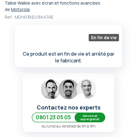
Talkie Walkie avec écran et fonctions avancées
Passer
de
Motorola
au
Ref :
MDH03KEU9AA7AE
début
de
la
Galerie
En fin de vie
d’images
Ce produit est en fin de vie et arrêté par
le fabricant.
Contactez nos experts
Service et
0801 23 05 05
appel gratuit
du lundi au vendredi de 9h à 18h