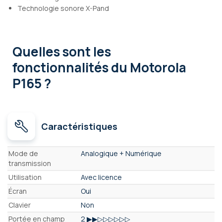
Technologie sonore X-Pand
Quelles sont les
fonctionnalités
du Motorola
P165 ?
Caractéristiques
Caractéristiques
Mode de
Analogique + Numérique
transmission
Utilisation
Avec licence
Écran
Oui
Clavier
Non
Portée en champ
2 ▶▶▷▷▷▷▷▷