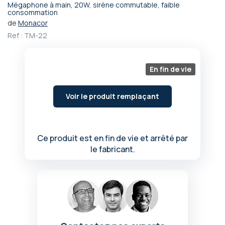
Mégaphone à main, 20W, sirène commutable, faible
Passer
consommation
au
de
Monacor
début
Ref :
TM-22
de
la
Galerie
En fin de vie
d’images
Voir le produit remplaçant
Ce produit est en fin de vie et arrêté par
le fabricant.