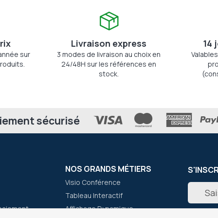
rix
Livraison express
14 
'année sur
3 modes de livraison au choix en
Valables
roduits.
24/48H sur les références en
pro
stock.
(con
iement sécurisé
NOS GRANDS MÉTIERS
S'INSC
Visio Conférence
Inscripti
Tableau Interactif
à
notre
paiement
Affichage Dynamique
newslett