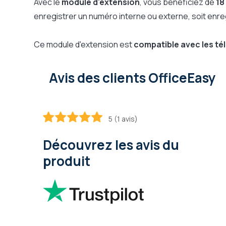
Avec le
module d'extension
, vous bénéficiez de
18
enregistrer un numéro interne ou externe, soit enr
Ce module d'extension est
compatible avec les té
Avis des clients OfficeEasy
5 (1 avis)
100
100
% of
Découvrez les avis du
produit