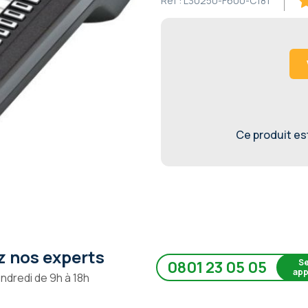
Ref :
L30250-F600-C181
10
% 
Ce produit est 
 nos experts
Se
0801 23 05 05
app
endredi de 9h à 18h