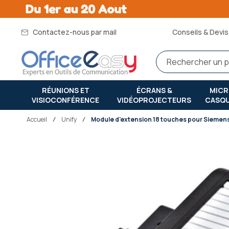
Contactez-nous par mail
Conseils & Devis 
RÉUNIONS ET
ÉCRANS &
MIC
VISIOCONFÉRENCE
VIDÉOPROJECTEURS
CASQ
Accueil
unify
Module d'extension 18 touches pour Siemens
Passer
à
la
fin
de
la
galerie
d’images