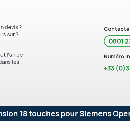
n devis ?
Contacte
rs sur 7
0801 2
et l'un de
Numéro in
dans les
+33 (0)3
sion 18 touches pour Siemens OpenS