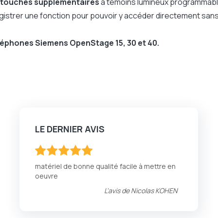
 touches supplémentaires
à témoins lumineux programmable
egistrer une fonction pour pouvoir y accéder directement san
léphones Siemens OpenStage 15, 30 et 40.
LE DERNIER AVIS
100
100
% of
matériel de bonne qualité facile à mettre en
oeuvre
L'avis de
Nicolas KOHEN