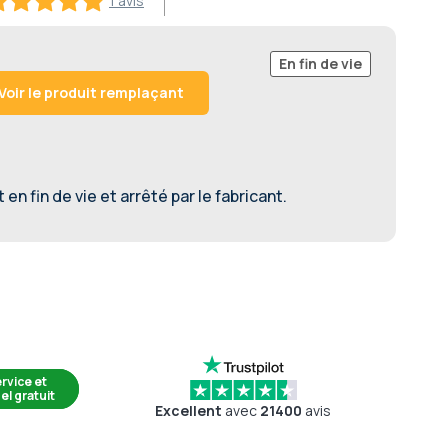
1 avis
0
100
of
En fin de vie
Voir le produit remplaçant
en fin de vie et arrêté par le fabricant.
rvice et
el gratuit
Excellent
avec
21400
avis