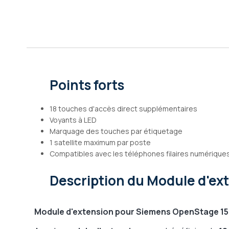
Galerie
d’images
Points forts
18 touches d'accès direct supplémentaires
Voyants à LED
Marquage des touches par étiquetage
1 satellite maximum par poste
Compatibles avec les téléphones filaires numériqu
Description
du Module d'ex
Module d'extension pour Siemens Open