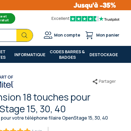
ce et
Excellent
ratuit
Chercher
Chercher
Mon compte
Mon panier
 ET
CODES BARRES &
INFORMATIQUE
DESTOCKAGE
TES
BADGES
Partager
nsion 18 touches pour
tage 15, 30, 40
pour votre téléphone filaire OpenStage 15, 30, 40