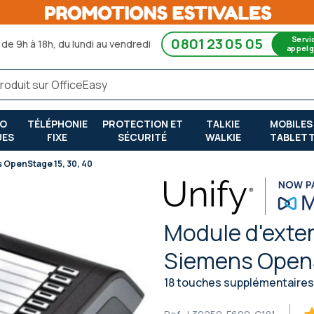
Servi
0801 23 05 05
de 9h à 18h, du lundi au vendredi
appel g
RO
TÉLÉPHONIE
PROTECTION ET
TALKIE
MOBILES
UES
FIXE
SÉCURITÉ
WALKIE
TABLET
 OpenStage 15, 30, 40
Module d'exte
Siemens OpenS
18 touches supplémentaires 