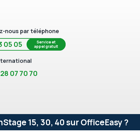
z-nous par téléphone
Service et
3 05 05
appel gratuit
ternational
 28 07 70 70
tage 15, 30, 40 sur OfficeEasy ?