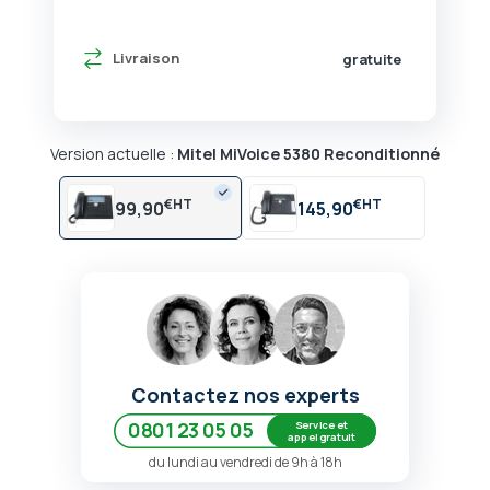
Livraison
gratuite
Version actuelle :
Mitel MiVoice 5380 Reconditionné
€
€
99,90
145,90
Contactez nos experts
Service et
0801 23 05 05
appel gratuit
du lundi au vendredi de 9h à 18h