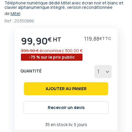
Téléphone numérique dédié Mitel avec écran noir et blanc et
Passer
clavier alphanumérique intégré, version reconditionnée
au
de
Mitel
début
Ref :
20350886
de
la
Galerie
99,90
Prix
119,88
€
€
d’images
399,90 €
économisez
300,00 €
-75 % sur le prix public
QUANTITÉ
AJOUTER AU PANIER
Recevoir un devis
35 en stock liv. 5 jours