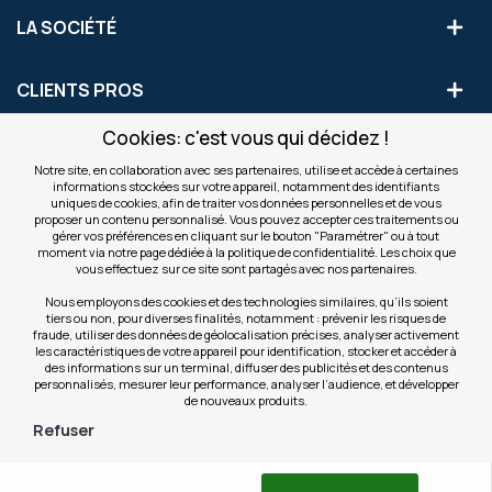
LA SOCIÉTÉ
CLIENTS PROS
Cookies: c'est vous qui décidez !
S'INSCRIRE AUX OFFRES COMMERCIALES
Notre site, en collaboration avec ses partenaires, utilise et accède à certaines
informations stockées sur votre appareil, notamment des identifiants
Inscription
uniques de cookies, afin de traiter vos données personnelles et de vous
Valider
à
proposer un contenu personnalisé. Vous pouvez accepter ces traitements ou
notre
gérer vos préférences en cliquant sur le bouton "Paramétrer" ou à tout
moment via notre page dédiée à la politique de confidentialité. Les choix que
newsletter
INFOS
vous effectuez sur ce site sont partagés avec nos partenaires.
:
Nous employons des cookies et des technologies similaires, qu’ils soient
tiers ou non, pour diverses finalités, notamment : prévenir les risques de
NOS SITES
fraude, utiliser des données de géolocalisation précises, analyser activement
les caractéristiques de votre appareil pour identification, stocker et accéder à
des informations sur un terminal, diffuser des publicités et des contenus
personnalisés, mesurer leur performance, analyser l’audience, et développer
de nouveaux produits.
Refuser