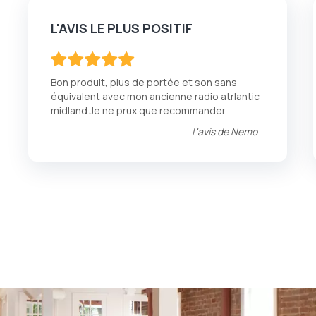
L'AVIS LE PLUS POSITIF
100
100
% of
Bon produit, plus de portée et son sans
équivalent avec mon ancienne radio atrlantic
midland.Je ne prux que recommander
L'avis de
Nemo