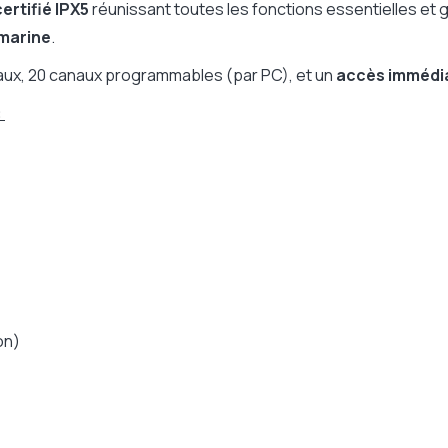
Oui
ertifié IPX5
réunissant toutes les fonctions essentielles et 
Non
marine
.
Oui
aux, 20 canaux programmables (par PC), et un
accès immédia
Oui
:
Aucun
Non
Non
Oui
Individuel
Non
Oui
Oui
on)
Non