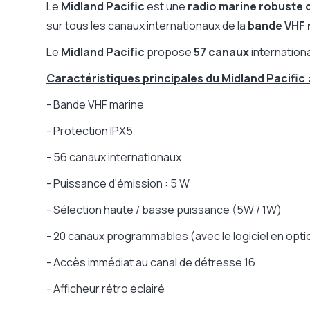
Squelch automatique
Le
Midland Pacific
est une
radio marine robuste c
Vibreur
sur tous les canaux internationaux de la
bande VHF 
Bip roger
Le
Midland Pacific
propose
57 canaux
internation
Prise pour accessoire audio
Caractéristiques principales du Midland Pacific 
Indice de protection IP
Norme militaire MIL-STD-810
- Bande VHF marine
Zone ATEX
- Protection IPX5
Equipement étanche
- 56 canaux internationaux
Chargeur
Kit oreillettes inclus
- Puissance d'émission : 5 W
Accès direct au canal de détresse
- Sélection haute / basse puissance (5W / 1W)
Economiseur de batterie automatique
- 20 canaux programmables (avec le logiciel en opti
PTI (détection de chute)
- Accès immédiat au canal de détresse 16
- Afficheur rétro éclairé