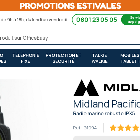
Servi
0801 23 05 05
de 9h à 18h, du lundi au vendredi
appel g
RO
TÉLÉPHONIE
PROTECTION ET
TALKIE
MOBILES
UES
FIXE
SÉCURITÉ
WALKIE
TABLET
Midland Pacifi
Radio marine robuste IPX5
Ref :
G1094
100
100
% of