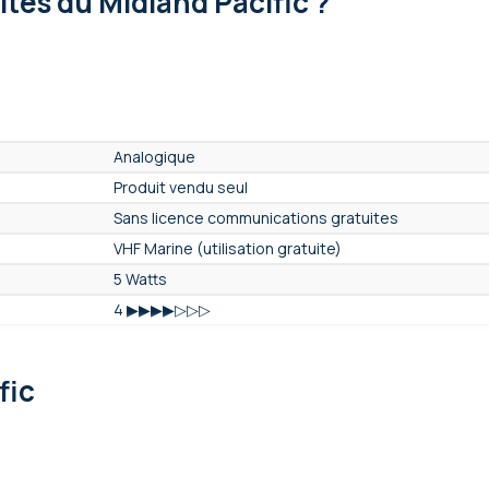
lités
du Midland Pacific ?
Analogique
Produit vendu seul
Sans licence communications gratuites
VHF Marine (utilisation gratuite)
5 Watts
4 ▶▶▶▶▷▷▷
88
Oui
fic
Oui
Oui
Oui