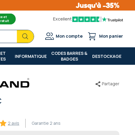
ce et
Excellent
ratuit
Chercher
Chercher
Mon compte
Mon panier
 ET
CODES BARRES &
INFORMATIQUE
DESTOCKAGE
TES
BADGES
Partager
c
2 avis
Garantie
2 ans