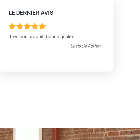
LE DERNIER AVIS
100
100
% of
Très bon produit, bonne qualité.
L'avis de
Adrien