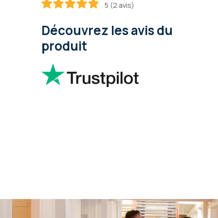
5 (2 avis)
100
100
% of
Découvrez les avis du
produit