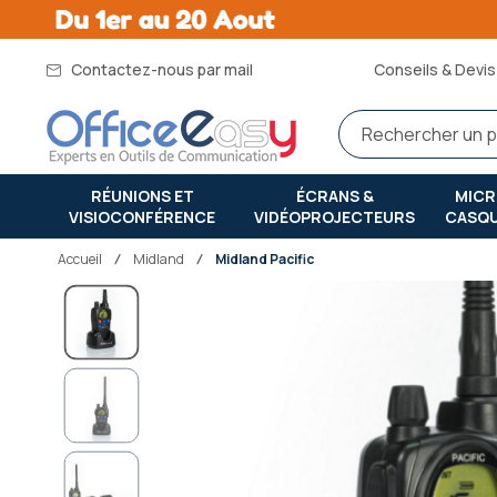
Contactez-nous par mail
Conseils & Devis 
RÉUNIONS ET
ÉCRANS &
MIC
VISIOCONFÉRENCE
VIDÉOPROJECTEURS
CASQ
Accueil
midland
Midland Pacific
Passer
à
la
fin
de
la
galerie
d’images