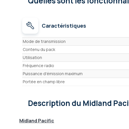
Quelles sont les fonctionna
Caractéristiques
Caractéristiques
Mode de transmission
Contenu du pack
Utilisation
Fréquence radio
Puissance d'émission maximum
Portée en champ libre
Nombre de canaux
Écran
Description
du Midland Paci
Fonction VOX (mains-libres)
Recherche automatique de canal (Scan)
Midland Pacific
Ecoute simultanée de 2 canaux (Dual Watch)