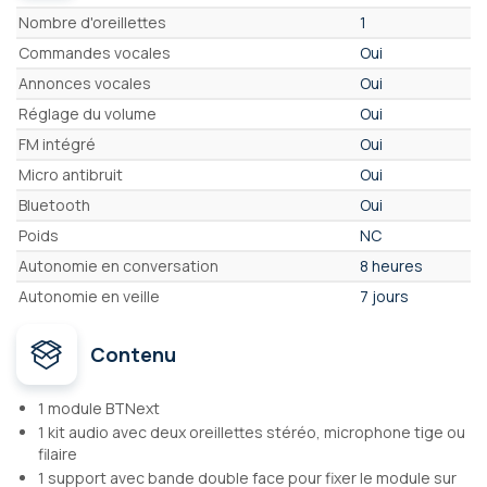
Caractéristiques
Nombre d'oreillettes
1
Commandes vocales
Oui
Annonces vocales
Oui
Réglage du volume
Oui
FM intégré
Oui
Micro antibruit
Oui
Bluetooth
Oui
Poids
NC
Autonomie en conversation
8 heures
Autonomie en veille
7 jours
Contenu
1 module BTNext
1 kit audio avec deux oreillettes stéréo, microphone tige ou
filaire
1 support avec bande double face pour fixer le module sur