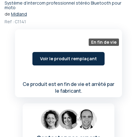
Système d’intercom professionnel stéréo Bluetooth pour
Passer
moto
au
de
Midland
début
Ref :
C1141
de
la
Galerie
En fin de vie
d’images
Voir le produit remplaçant
Ce produit est en fin de vie et arrêté par
le fabricant.