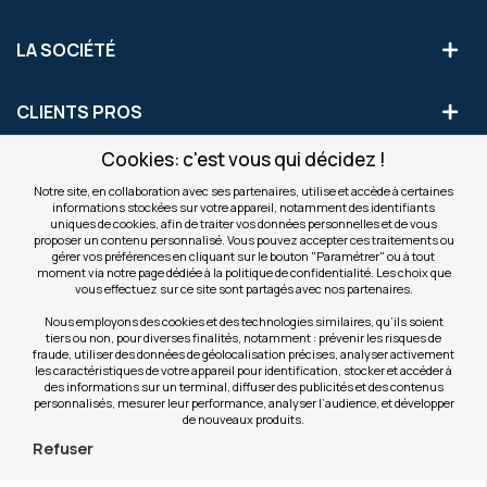
LA SOCIÉTÉ
CLIENTS PROS
Cookies: c'est vous qui décidez !
S'INSCRIRE AUX OFFRES COMMERCIALES
Notre site, en collaboration avec ses partenaires, utilise et accède à certaines
informations stockées sur votre appareil, notamment des identifiants
Inscription
uniques de cookies, afin de traiter vos données personnelles et de vous
Valider
à
proposer un contenu personnalisé. Vous pouvez accepter ces traitements ou
notre
gérer vos préférences en cliquant sur le bouton "Paramétrer" ou à tout
moment via notre page dédiée à la politique de confidentialité. Les choix que
newsletter
INFOS
vous effectuez sur ce site sont partagés avec nos partenaires.
:
Nous employons des cookies et des technologies similaires, qu’ils soient
tiers ou non, pour diverses finalités, notamment : prévenir les risques de
NOS SITES
fraude, utiliser des données de géolocalisation précises, analyser activement
les caractéristiques de votre appareil pour identification, stocker et accéder à
des informations sur un terminal, diffuser des publicités et des contenus
personnalisés, mesurer leur performance, analyser l’audience, et développer
de nouveaux produits.
Refuser