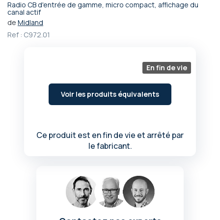
Radio CB d'entrée de gamme, micro compact, affichage du
Passer
canal actif
au
de
Midland
début
Ref :
C972.01
de
la
Galerie
En fin de vie
d’images
Voir les produits équivalents
Ce produit est en fin de vie et arrêté par
le fabricant.