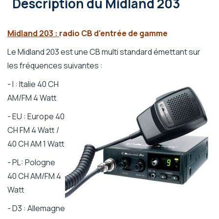
Description
du Midland 203
Midland 203 :
radio CB d'entrée de gamme
Le Midland 203 est une CB multi standard émettant sur
les fréquences suivantes :
- I : Italie 40 CH
AM/FM 4 Watt
- EU : Europe 40
CH FM 4 Watt /
40 CH AM 1 Watt
- PL: Pologne
40 CH AM/FM 4
Watt
- D3 : Allemagne