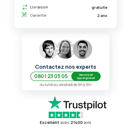
Livraison
gratuite
Garantie
2 ans
Contactez nos experts
Service et
0801 23 05 05
appel gratuit
du lundi au vendredi de 9h à 18h
Excellent
avec
21400
avis