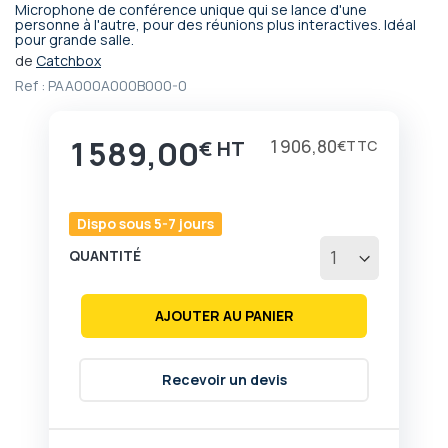
Microphone de conférence unique qui se lance d'une
Passer
personne à l'autre, pour des réunions plus interactives. Idéal
pour grande salle.
au
début
de
Catchbox
de
Ref :
PAA000A000B000-0
la
Galerie
d’images
1 589,00
1 906,80
€
€
Dispo sous 5-7 jours
QUANTITÉ
AJOUTER AU PANIER
Recevoir un devis