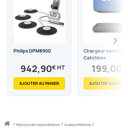
Philips DPM8900
Chargeur sans fil p
Catchbox
942,90
199,00
€
€
1 131,48
238,80
€
€
AJOUTER AU PANIER
AJOUTER AU PANIE
Accueil
réunions et visioconférence
Audioconférence