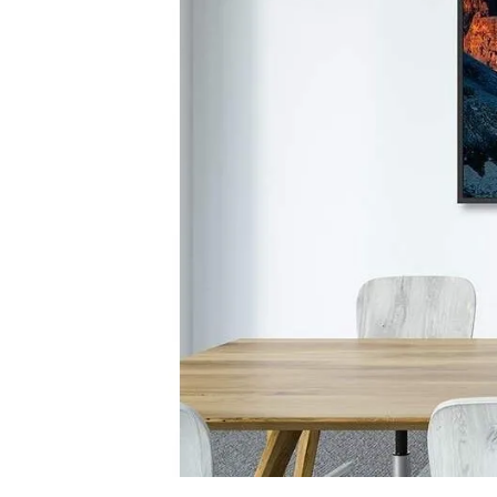
Zoom auto. sur l'orateur
Oui
Affichage vignette des participants
Oui - avec
Écran inclus
Kits sans 
Bluetooth pour audioconférence
Non
Obturateur de confidentialité
Obturateu
Alimentation
Alimentat
Certifié pour
Compatibl
"UC"
Compatible comptage des participants
Non