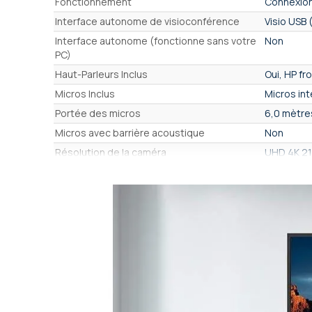
Fonctionnement
Connexion
Interface autonome de visioconférence
Visio USB
Interface autonome (fonctionne sans votre
Non
PC)
Haut-Parleurs Inclus
Oui, HP fr
Micros Inclus
Micros in
Portée des micros
6,0 mètre
Micros avec barrière acoustique
Non
Résolution de la caméra
UHD 4K 21
Résolution du capteur (exacte)
12,0 Mpx
Angle de vue (maxi)
120°
Champ de vision
100° à 15
Caméra orientable (Pan Tilt Zoom)
Oui - ePT
Zoom total (optique + numérique)
x5
Zoom optique / PTZ
Pas de zo
Zoom numérique / ePTZ
x5
Recadrage auto. de groupe
Oui, auto.