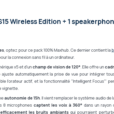
15 Wireless Edition + 1 speakerpho
es
, optez pour ce pack 100% Maxhub. Ce dernier contient la
b
ur la connexion sans fil à un ordinateur.
mérique x5 et d'un
champ de vision de 120°
. Elle offre un
cad
 ajuste automatiquement la prise de vue pour intégrer tous
ble l'orateur actif, et la fonctionnalité "Intelligent Focus'" p
e vignette.
ne
autonomie de 15h
. Il vient remplacer le système audio de 
es 8 microphones
captent les voix à 360°
dans un rayon 
 efficacement les bruits ambiants
qui pourraient perturb