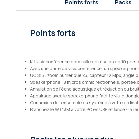
Points forts
Packs
Galerie
d’images
Points forts
Kit visioconférence pour salle de réunion de 10 per
Avec une barre de visioconférence, un speakerphone
UC S15 : zoom numérique x5, capteur 12 Mpx, angle d
Speakerphone : 8 micros omnidirectionnels, portée 
Annulation de l'écho acoustique et réduction du brui
Appairage avec le speakerphone facilité via le dongl
Connexion de l'ensemble du système à votre ordinate
Branchez le WT13M à votre PC en USB et lancez la ré