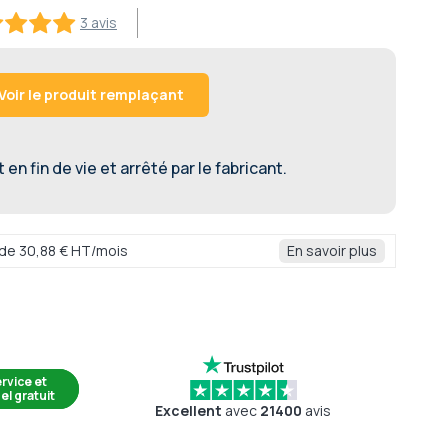
3 avis
00
Voir le produit remplaçant
en fin de vie et arrêté par le fabricant.
r de 30,88 € HT/mois
En savoir plus
rvice et
el gratuit
Excellent
avec
21400
avis