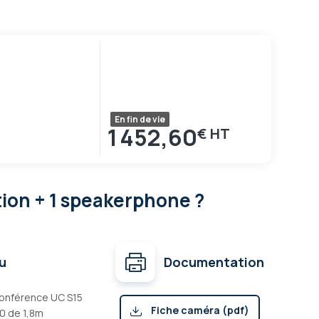
En fin de vie
1 452,60
€
ion + 1 speakerphone ?
u
Documentation
oconférence UC S15
Fiche caméra (pdf)
.0 de 1,8m