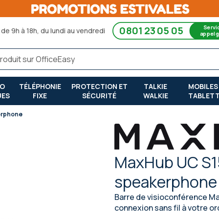
Servi
0801 23 05 05
de 9h à 18h, du lundi au vendredi
appel g
RO
TÉLÉPHONIE
PROTECTION ET
TALKIE
MOBILES
UES
FIXE
SÉCURITÉ
WALKIE
TABLET
kerphone
MaxHub UC S15 
speakerphone
Barre de visioconférence M
connexion sans fil à votre or