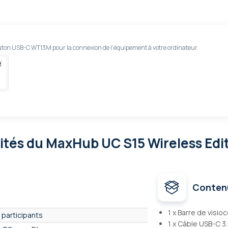
uton USB-C WT13M pour la connexion de l'équipement à votre ordinateur.
lités
du MaxHub UC S15 Wireless Edit
Conten
1 x Barre de visi
 participants
1 x Câble USB-C 3