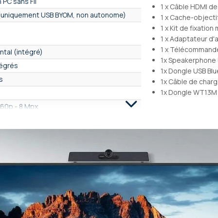
 PC sans Fil
1 x Câble HDMI de
 (uniquement USB BYOM, non autonome)
1 x Cache-objecti
1 x Kit de fixation
1 x Adaptateur d'
1 x Télécommand
ontal (intégré)
1x Speakerphone
tégrés
1x Dongle USB Bl
s
1x Câble de char
1x Dongle WT13M
60p - 8 Mpx
0°
Z (numérique)
om optique
 (AutoFraming)