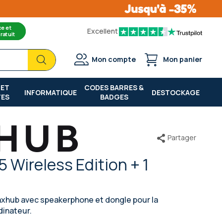
ce et
Excellent
ratuit
Chercher
Chercher
Mon compte
Mon panier
 ET
CODES BARRES &
INFORMATIQUE
DESTOCKAGE
TES
BADGES
Partager
Wireless Edition + 1
axhub avec speakerphone et dongle pour la
dinateur.