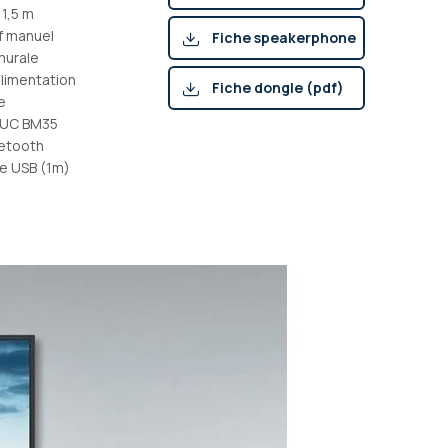
 1,5 m
f manuel
Fiche speakerphone
 murale
(pdf)
alimentation
Fiche dongle (pdf)
e
 UC BM35
uetooth
ge USB (1m)