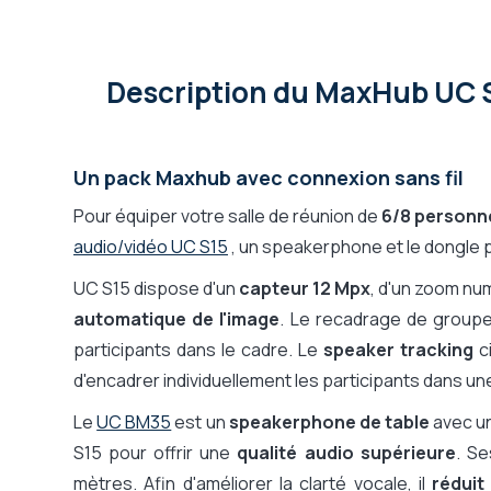
Description
du MaxHub UC S
Un pack Maxhub avec connexion sans fil
Pour équiper votre salle de réunion de
6/8 personn
audio/vidéo UC S15
, un speakerphone et le dongle po
UC S15 dispose d'un
capteur 12 Mpx
, d'un zoom nu
automatique de l'image
. Le recadrage de groupe
participants dans le cadre. Le
speaker tracking
ci
d'encadrer individuellement les participants dans un
Le
UC BM35
est un
speakerphone de table
avec u
S15 pour offrir une
qualité audio supérieure
. S
mètres. Afin d'améliorer la clarté vocale, il
réduit