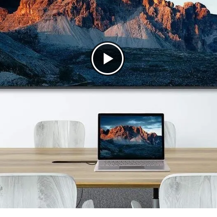
 affichage vignette
écran
r manuel
ion secteur
e tous services : Communication Unifiées