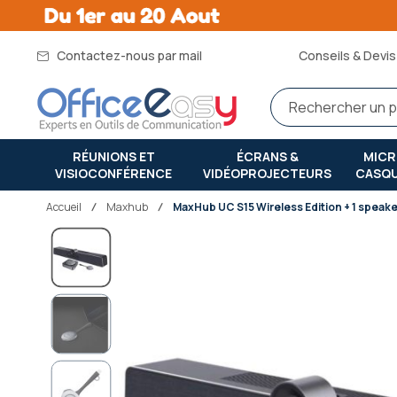
Contactez-nous par mail
Conseils & Devis 
RÉUNIONS ET
ÉCRANS &
MIC
VISIOCONFÉRENCE
VIDÉOPROJECTEURS
CASQ
Accueil
maxhub
MaxHub UC S15 Wireless Edition + 1 spea
Passer
à
la
fin
de
la
galerie
d’images