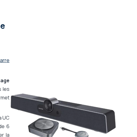
ne
arre
rage
 les
ermet
la UC
de 6
er la