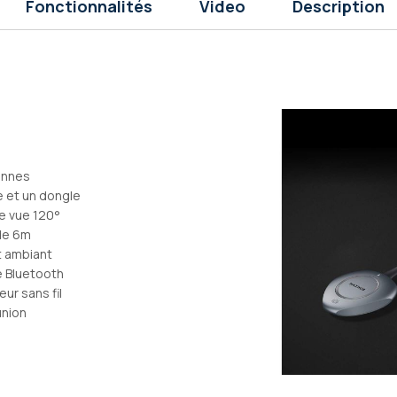
Fonctionnalités
Video
Description
sonnes
 et un dongle
e vue 120°
de 6m
t ambiant
e Bluetooth
ur sans fil
union