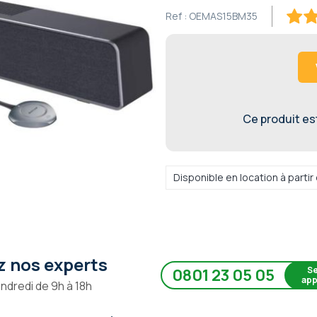
Ref :
OEMAS15BM35
100
1
% of
Ce produit est 
Disponible en location à parti
 nos experts
Se
0801 23 05 05
app
endredi de 9h à 18h