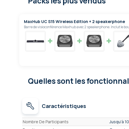
Packs les plus vendus
MaxHub UC S15 Wireless Edition + 2 speakerphone
Barre de visioconférence Maxhub avec 2 speakerphone. Inclut le bo
Quelles sont les fonctionna
Caractéristiques
Caractéristiques
Nombre De Participants
Jusqu'à 10