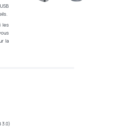
 USB
eils.
i les
vous
ur la
 3.0)