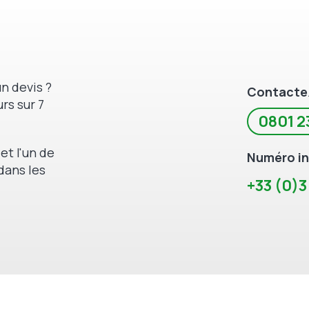
n devis ?
Contacte
rs sur 7
0801 2
et l'un de
Numéro in
dans les
+33 (0)3