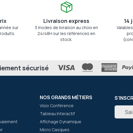
rix
Livraison express
14 
'année sur
3 modes de livraison au choix en
Valables
roduits.
24/48H sur les références en
pro
stock.
(con
iement sécurisé
NOS GRANDS MÉTIERS
S'INSC
Visio Conférence
Inscripti
Tableau Interactif
à
notre
paiement
Affichage Dynamique
newslett
er
Micro Casques
: