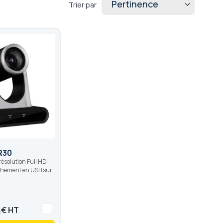
Trier par
R30
ésolution Full HD.
nchement en USB sur
0
€