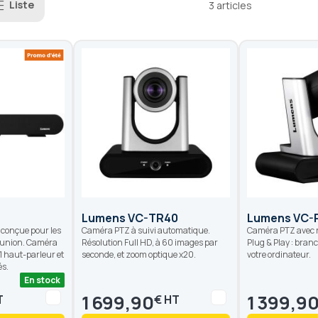
Liste
3
articles
Lumens VC-TR40
Lumens VC-
 conçue pour les
Caméra PTZ à suivi automatique.
Caméra PTZ avec r
éunion. Caméra
Résolution Full HD, à 60 images par
Plug & Play : bra
 haut-parleur et
seconde, et zoom optique x20.
votre ordinateur.
és.
En stock
1 699,90
1 399,9
€