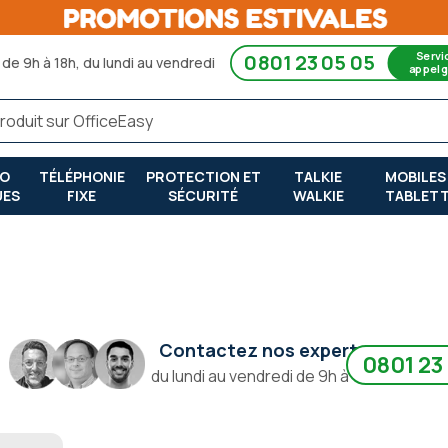
Servi
0801 23 05 05
de 9h à 18h, du lundi au vendredi
appel g
RO
TÉLÉPHONIE
PROTECTION ET
TALKIE
MOBILES
UES
FIXE
SÉCURITÉ
WALKIE
TABLET
Contactez nos experts
0801 23
du lundi au vendredi de 9h à 18h