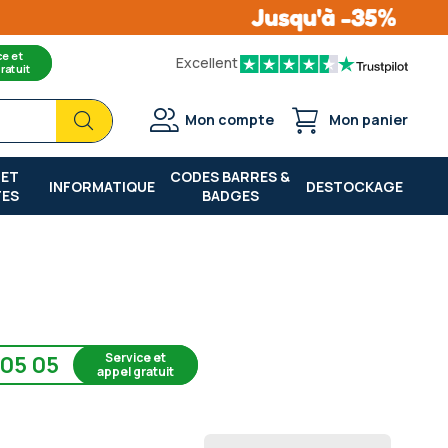
ce et
Excellent
ratuit
Chercher
Chercher
Mon compte
Mon panier
 ET
CODES BARRES &
INFORMATIQUE
DESTOCKAGE
TES
BADGES
Service et
 05 05
appel gratuit