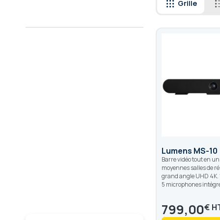
Grille
Lumens MS-10
Barre vidéo tout en un
moyennes salles de r
grand angle UHD 4K. 1
5 microphones intégr
799,00
€