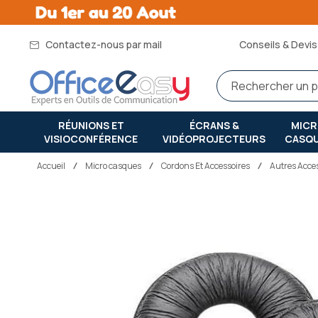
Contactez-nous par mail
Conseils & Devis 
RÉUNIONS ET
ÉCRANS &
MIC
VISIOCONFÉRENCE
VIDÉOPROJECTEURS
CASQ
Accueil
micro casques
Cordons Et Accessoires
Autres Acce
Passer
à
la
fin
de
la
galerie
d’images