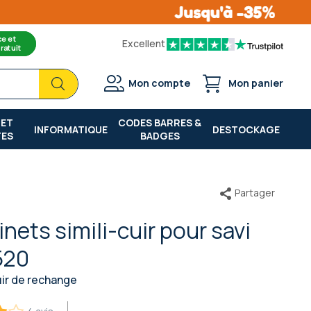
ce et
Excellent
ratuit
Chercher
Chercher
Mon compte
Mon panier
 ET
CODES BARRES &
INFORMATIQUE
DESTOCKAGE
TES
BADGES
Partager
nets simili-cuir pour savi
520
uir de rechange