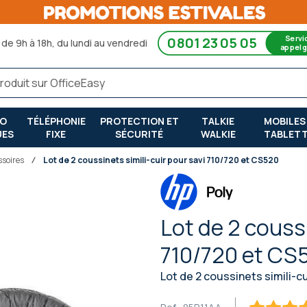
Servi
0801 23 05 05
de 9h à 18h, du lundi au vendredi
appel g
RO
TÉLÉPHONIE
PROTECTION ET
TALKIE
MOBILES
UES
FIXE
SÉCURITÉ
WALKIE
TABLET
ssoires
Lot de 2 coussinets simili-cuir pour savi 710/720 et CS520
Lot de 2 coussi
710/720 et CS
Lot de 2 coussinets simili-c