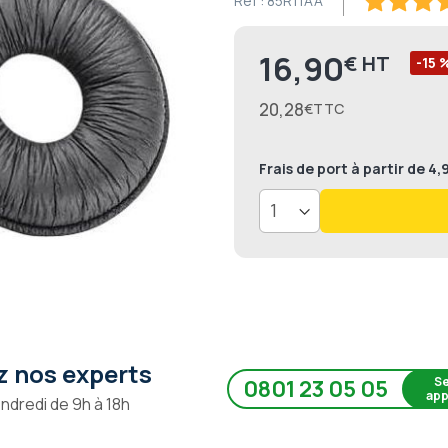
Ref :
85R11AA
80
100
% of
16,90
€
Prix
-15 
20,28
€
Frais de port
à partir de 4
 nos experts
Se
0801 23 05 05
app
endredi de 9h à 18h