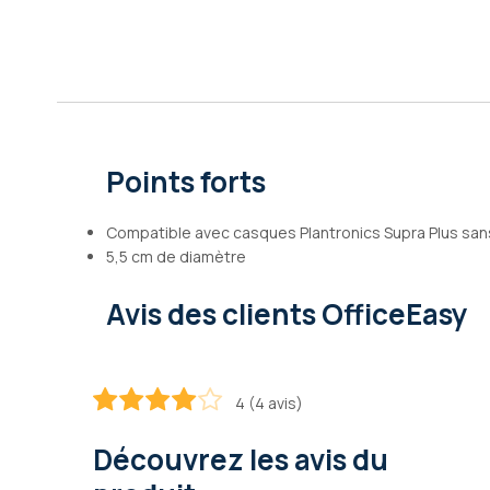
Galerie
d’images
Points forts
Compatible avec casques Plantronics Supra Plus sans 
5,5 cm de diamètre
Avis des clients OfficeEasy
4 (4 avis)
80
100
% of
Découvrez les avis du