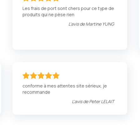
100
100
% of
Les frais de port sont chers pour ce type de
produits qui ne pèse rien
L'avis de
Martine YUNG
100
100
% of
conforme à mes attentes site sérieux, je
recommande
L'avis de
Peter LELAIT