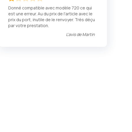
20
100
% of
Donné compatible avec modèle 720 ce qui
est une erreur. Au du prix de l'article avec le
prix du port, inutile de le renvoyer. Très déçu
par votre prestation.
L'avis de
Martin