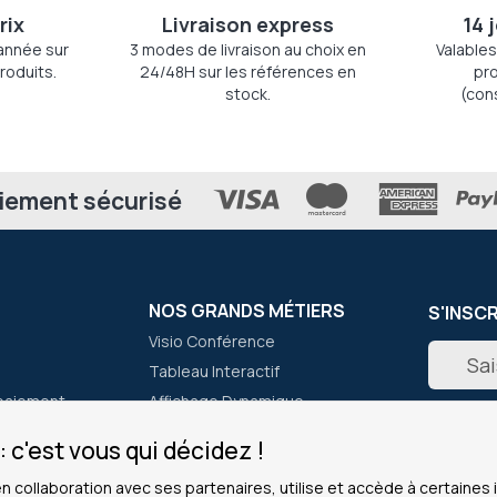
rix
Livraison express
14 
'année sur
3 modes de livraison au choix en
Valables
roduits.
24/48H sur les références en
pro
stock.
(con
iement sécurisé
NOS GRANDS MÉTIERS
S'INSC
Visio Conférence
Inscripti
Tableau Interactif
à
notre
paiement
Affichage Dynamique
newslett
er
Micro Casques
:
 c'est vous qui décidez !
Lecteur de Code Barre
en collaboration avec ses partenaires, utilise et accède à certaine
Talkie Walkie