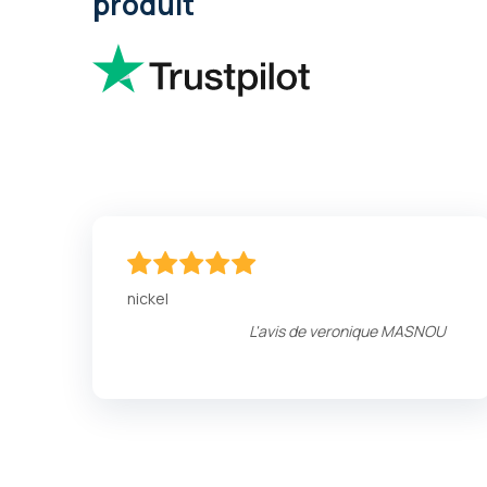
produit
100
100
% of
nickel
L'avis de
veronique MASNOU