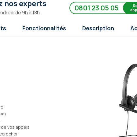
 nos experts
Se
0801 23 05 05
app
endredi de 9h à 18h
rts
Fonctionnalités
Description
Ac
re
oom
s
s de vos appels
accrocher