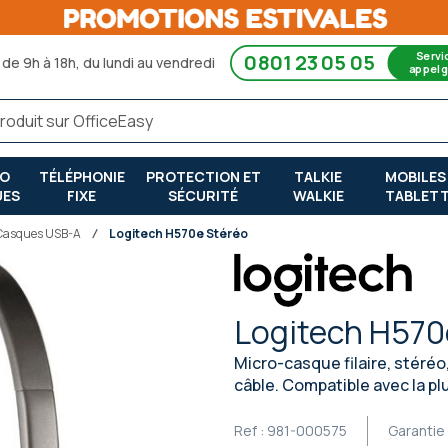
Servi
0801 23 05 05
de 9h à 18h, du lundi au vendredi
appel g
RO
TÉLÉPHONIE
PROTECTION ET
TALKIE
MOBILES
UES
FIXE
SÉCURITÉ
WALKIE
TABLET
Casques USB-A
Logitech H570e Stéréo
Logitech H570
Micro-casque filaire, stéréo
câble. Compatible avec la p
Ref :
981-000575
Garantie