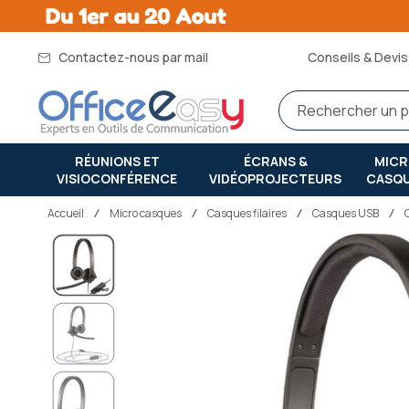
Contactez-nous par mail
Conseils & Devis 
RÉUNIONS ET
ÉCRANS &
MIC
VISIOCONFÉRENCE
VIDÉOPROJECTEURS
CASQ
Accueil
micro casques
Casques filaires
Casques USB
Passer
à
la
fin
de
la
galerie
d’images