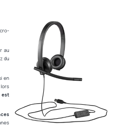
icro-
r au
z du
si en
lors
 est
nces
nnes