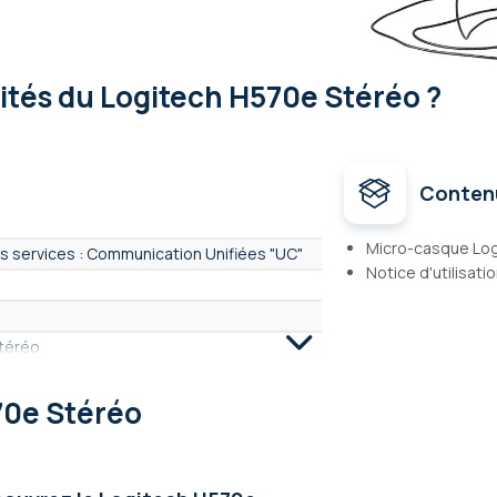
lités
du Logitech H570e Stéréo ?
Conten
Micro-casque Lo
s services : Communication Unifiées "UC"
Notice d'utilisati
stéréo
70e Stéréo
e - Supra aural