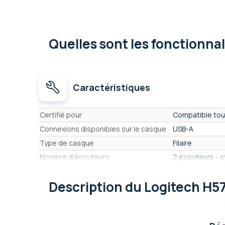
Quelles sont les fonctionna
Caractéristiques
Caractéristiques
Certifié pour
Compatible tou
Connexions disponibles sur le casque
USB-A
Type de casque
Filaire
Nombre d'écouteurs
2 écouteurs - 
Écouteurs Anti bruit Actifs (ANC)
Non
Description
du Logitech H5
Format Casque
Arceau
Format d'écouteur
Posé sur l'oreill
Convient à un usage
Standard