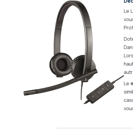
Déc
Matière des écouteurs
en simili-cuir
Protection acoustique
Non
Le 
Compatible Push-to-Talk
Non
vou
Mode muet
Oui
Prof
Bluetooth
Non
Doté
Témoin lumineux d'appel
Non
Dans
Optimisé Microsoft Teams / Zoom
Oui
Lors
Garantie
2 ans
haut
Microphone
Perche-micro s
autr
Micro / Environnement
Environnement 
Le
Nombre de micros
1
simi
Casque pliant, rangement facile
Non
cas
Gamme fabricant
Logi H5xx
vou