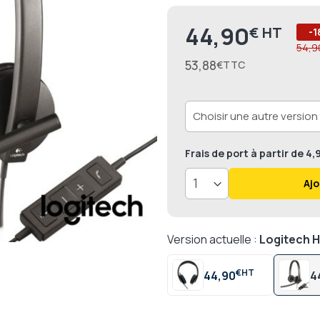
44,90
€
Prix
-1
54,9
53,88
€
Frais de port
à partir de 4
Ajo
Version actuelle :
Logitech 
€
44,90
4