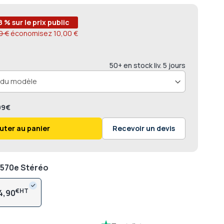
8 % sur le prix public
0 €
économisez
10,00 €
50+ en stock liv. 5 jours
,99€
uter au panier
Recevoir un devis
H570e Stéréo
€
4,90