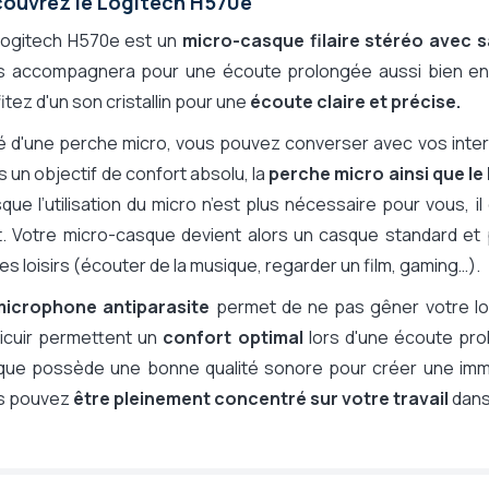
ouvrez le Logitech H570e
Logitech H570e est un
micro-casque filaire stéréo avec 
s accompagnera pour une écoute prolongée aussi bien en 
itez d'un son cristallin pour une
écoute claire et précise.
 d'une perche micro, vous pouvez converser avec vos inter
 un objectif de confort absolu, la
perche micro ainsi que l
que l’utilisation du micro n’est plus nécessaire pour vous, il
. Votre micro-casque devient alors un casque standard et p
tandard
es loisirs (écouter de la musique, regarder un film, gaming…).
bruyant
microphone antiparasite
permet de ne pas gêner votre loc
licuir permettent un
confort optimal
lors d'une écoute prol
que possède une bonne qualité sonore pour créer une immer
s pouvez
être pleinement concentré sur votre travail
dans