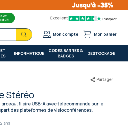
ce et
Excellent
ratuit
Chercher
Chercher
Mon compte
Mon panier
 ET
CODES BARRES &
INFORMATIQUE
DESTOCKAGE
TES
BADGES
Partager
e Stéréo
, arceau, filaire USB-A avec télécommande sur le
lupart des plateformes de visioconférences.
2 ans