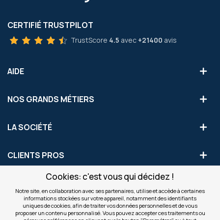
CERTIFIÉ TRUSTPILOT
TrustScore
4.5
avec
+21400
avis
AIDE
NOS GRANDS MÉTIERS
LA SOCIÉTÉ
CLIENTS PROS
Cookies: c'est vous qui décidez !
S'INSCRIRE AUX OFFRES COMMERCIALES
Notre site, en collaboration avec ses partenaires, utilise et accède à certaines
informations stockées sur votre appareil, notamment des identifiants
Inscription
uniques de cookies, afin de traiter vos données personnelles et de vous
Valider
à
proposer un contenu personnalisé. Vous pouvez accepter ces traitements ou