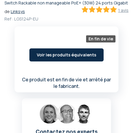
Switch Rackable non manageable PoE+ (30W) 24 ports Gigabit
Passer
1 avis
de
Linksys
au
100
100
% of
début
Ref :
LGS124P-EU
de
la
Galerie
En fin de vie
d’images
Voir les produits équivalents
Ce produit est en fin de vie et arrêté par
le fabricant.
Contactez nos experts