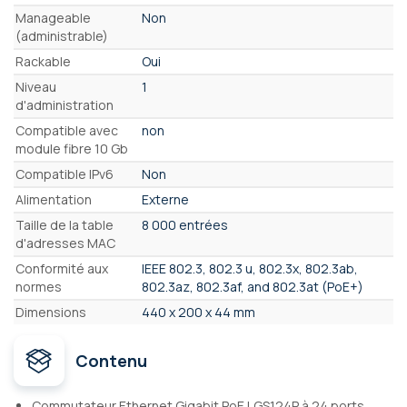
Manageable
Non
(administrable)
Rackable
Oui
Niveau
1
d'administration
Compatible avec
non
module fibre 10 Gb
Compatible IPv6
Non
Alimentation
Externe
Taille de la table
8 000 entrées
d'adresses MAC
Conformité aux
IEEE 802.3, 802.3 u, 802.3x, 802.3ab,
normes
802.3az, 802.3af, and 802.3at (PoE+)
Dimensions
440 x 200 x 44 mm
Contenu
Commutateur Ethernet Gigabit PoE LGS124P à 24 ports