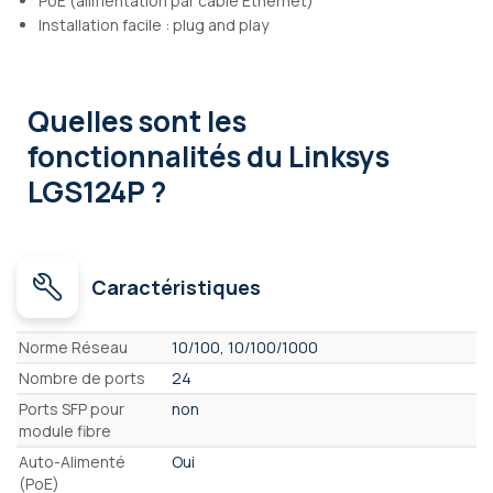
PoE (alimentation par câble Ethernet)
Installation facile : plug and play
Quelles sont les
fonctionnalités
du Linksys
LGS124P ?
Caractéristiques
Caractéristiques
Norme Réseau
10/100, 10/100/1000
Nombre de ports
24
Ports SFP pour
non
module fibre
Auto-Alimenté
Oui
(PoE)