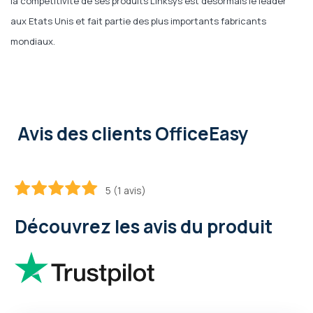
la compétitivité de ses produits Linksys est désormais le leader
aux Etats Unis et fait partie des plus importants fabricants
mondiaux.
Avis des clients OfficeEasy
5 (1 avis)
100
100
% of
Découvrez les avis du produit