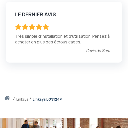
LE DERNIER AVIS
100
100
% of
Très simple d'installation et d'utilisation. Pensez à
acheter en plus des écrous cages.
L'avis de
Sam
Accueil
linksys
Linksys LGS124P