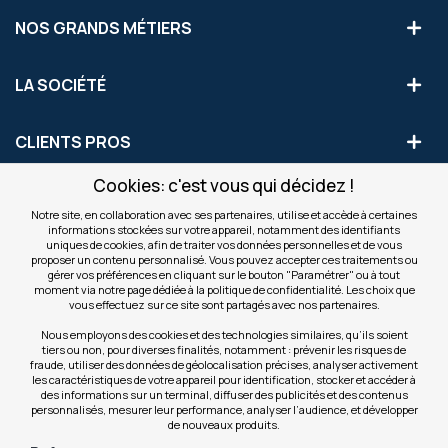
NOS GRANDS MÉTIERS
LA SOCIÉTÉ
CLIENTS PROS
Cookies: c'est vous qui décidez !
S'INSCRIRE AUX OFFRES COMMERCIALES
Notre site, en collaboration avec ses partenaires, utilise et accède à certaines
informations stockées sur votre appareil, notamment des identifiants
Inscription
uniques de cookies, afin de traiter vos données personnelles et de vous
Valider
à
proposer un contenu personnalisé. Vous pouvez accepter ces traitements ou
notre
gérer vos préférences en cliquant sur le bouton "Paramétrer" ou à tout
moment via notre page dédiée à la politique de confidentialité. Les choix que
newsletter
INFOS
vous effectuez sur ce site sont partagés avec nos partenaires.
:
Nous employons des cookies et des technologies similaires, qu’ils soient
tiers ou non, pour diverses finalités, notamment : prévenir les risques de
NOS SITES
fraude, utiliser des données de géolocalisation précises, analyser activement
les caractéristiques de votre appareil pour identification, stocker et accéder à
des informations sur un terminal, diffuser des publicités et des contenus
personnalisés, mesurer leur performance, analyser l’audience, et développer
de nouveaux produits.