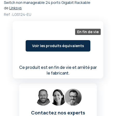
Switch non manageable 24 ports Gigabit Rackable
Passer
de
Linksys
au
Ref :
LGS124-EU
début
de
la
Galerie
En fin de vie
d’images
Voir les produits équivalents
Ce produit est en fin de vie et arrêté par
le fabricant.
Contactez nos experts