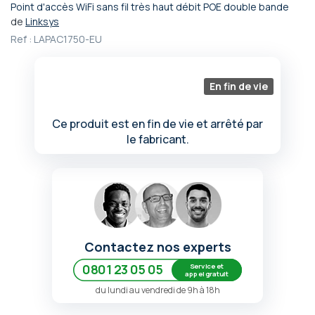
Point d'accès WiFi sans fil très haut débit POE double bande
Passer
de
Linksys
au
Ref :
LAPAC1750-EU
début
de
la
Galerie
En fin de vie
d’images
Ce produit est en fin de vie et arrêté par
le fabricant.
Contactez nos experts
Service et
0801 23 05 05
appel gratuit
du lundi au vendredi de 9h à 18h