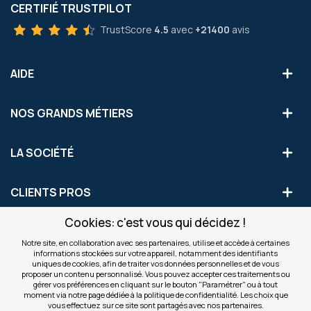
CERTIFIÉ TRUSTPILOT
TrustScore
4.5
avec
+21400
avis
AIDE
NOS GRANDS MÉTIERS
LA SOCIÉTÉ
CLIENTS PROS
Cookies: c'est vous qui décidez !
S'INSCRIRE AUX OFFRES COMMERCIALES
Notre site, en collaboration avec ses partenaires, utilise et accède à certaines
informations stockées sur votre appareil, notamment des identifiants
Inscription
uniques de cookies, afin de traiter vos données personnelles et de vous
Valider
à
proposer un contenu personnalisé. Vous pouvez accepter ces traitements ou
notre
gérer vos préférences en cliquant sur le bouton "Paramétrer" ou à tout
moment via notre page dédiée à la politique de confidentialité. Les choix que
newsletter
INFOS
vous effectuez sur ce site sont partagés avec nos partenaires.