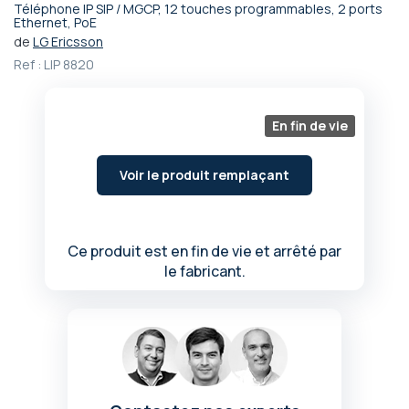
Téléphone IP SIP / MGCP, 12 touches programmables, 2 ports
Passer
Ethernet, PoE
au
de
LG Ericsson
début
Ref :
LIP 8820
de
la
Galerie
En fin de vie
d’images
Voir le produit remplaçant
Ce produit est en fin de vie et arrêté par
le fabricant.