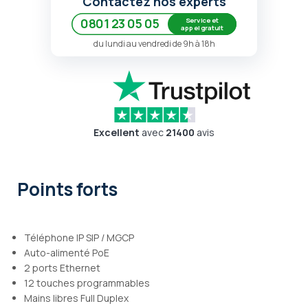
Contactez nos experts
Service et
0801 23 05 05
appel gratuit
du lundi au vendredi de 9h à 18h
Excellent
avec
21400
avis
Points forts
Téléphone IP SIP / MGCP
Auto-alimenté PoE
2 ports Ethernet
12 touches programmables
Mains libres Full Duplex