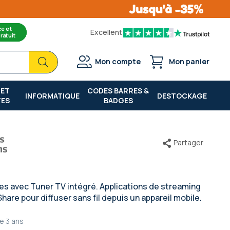
ce et
Excellent
ratuit
Chercher
Chercher
Mon compte
Mon panier
 ET
CODES BARRES &
INFORMATIQUE
DESTOCKAGE
TES
BADGES
Partager
es avec Tuner TV intégré. Applications de streaming
hare pour diffuser sans fil depuis un appareil mobile.
ie
3 ans