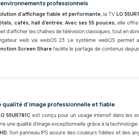
 environnements professionnels
 Smart TV (LG)
olution d'affichage fiable et performante,
la TV
LG 55UR
bOS TV 23
ôtels, cafés, hall d'entrée. Avec ses 55 pouces,
elle offr
layer affichage dynamique en option
t d'afficher les chaînes de télévision classiques, tout en do
 affichage dynamique en option
avigateur web via webOS 23. Le système webOS permet a
 affichage dynamique en option
onction Screen Share
facilite le partage de contenus depui
ayer externe
uniquement paysage)
 300
 qualité d'image professionnelle et fiable
LG 55UR781C
est conçu pour un usage intensif dans les e
vre une qualité d'image exceptionnelle grâce à la technologi
 HD.
Son panneau IPS assure des couleurs fidèles et des angl