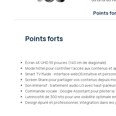
Galerie
d’images
Points fo
Points forts
Écran 4K UHD 55 pouces (140 cm de diagonale)
Mode hôtel pour contrôler l’accès aux contenus et a
Smart TV fluide : interface webOS intuitive et person
Screen Share pour partager vos contenus depuis mo
Son immersif : traitement audio LG avec haut-parleur
Commande vocale : Google Assistant pour piloter la T
Luminosité de 300 nits pour une visibilité optimale 
Design épuré et professionnel, intégration dans le