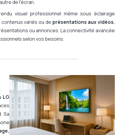
utre de l'écran.
rendu visuel professionnel même sous éclairage
 de contenus variés ou de
présentations aux vidéos.
 présentations ou annonces. La connectivité avancée
ssionnels selon vos besoins.
a LG
aces
d. Sa
phone
age,