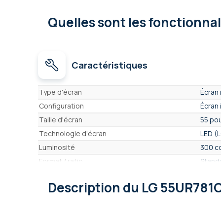
Quelles sont les fonctionna
Caractéristiques
Caractéristiques
Type d'écran
Écran 
Configuration
Écran 
Taille d'écran
55 pou
Technologie d'écran
LED (
Luminosité
300 c
Format / ratio
Stand
Résolution
8,3 Mp
Description
du LG 55UR781
Écran conçu pour
Affich
Connectiques
Wi-Fi,
Durée de fonctionnement
8H / J