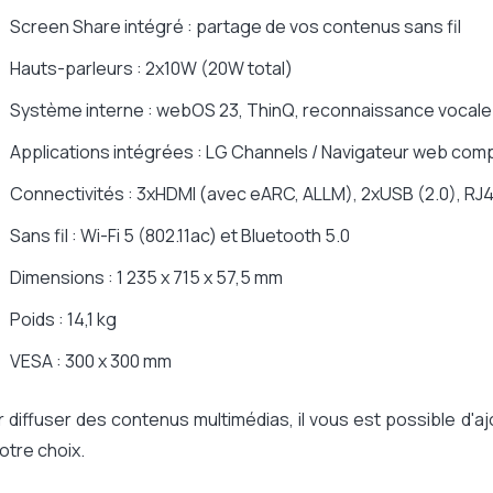
Screen Share intégré : partage de vos contenus sans fil
Hauts-parleurs : 2x10W (20W total)
Système interne : webOS 23, ThinQ, reconnaissance vocale 
Applications intégrées : LG Channels / Navigateur web compl
Connectivités : 3xHDMI (avec eARC, ALLM), 2xUSB (2.0), RJ45
Sans fil : Wi-Fi 5 (802.11ac) et Bluetooth 5.0
Dimensions : 1 235 x 715 x 57,5 mm
Poids : 14,1 kg
VESA : 300 x 300 mm
 diffuser des contenus multimédias, il vous est possible d'a
otre choix.