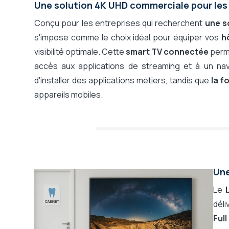
Une solution 4K UHD commerciale pour les
Interface Utilisateur, Famille d'OS
WebOS
Conçu pour les entreprises qui recherchent
une s
Système d'exploitation (détaillé)
LG We
s'impose comme le choix idéal pour équiper vos
h
Système d'affichage dynamique intégré
Non, p
visibilité optimale. Cette
smart TV connectée
perme
Compatibilité logiciel Affichage Dynamique
Player
accès aux applications de streaming et à un n
Fonctionnement depuis
Player
d'installer des applications métiers, tandis que
la f
Diffusion de contenu
Via pl
appareils mobiles.
Compatible affichage vertical
Non (
Avec tuner TNT
Oui
Wifi
Oui
Bluetooth
Oui
Taille VESA (trous vis pour fixation ; LxH)
300 x
Dock USB-C intégré
Non
Une
Le
déli
Full