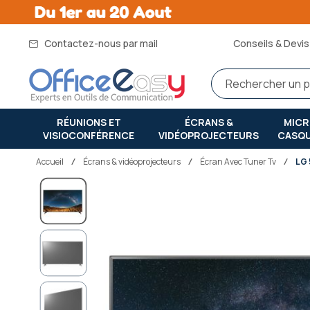
Contactez-nous par mail
Conseils & Devis 
RÉUNIONS ET
ÉCRANS &
MIC
VISIOCONFÉRENCE
VIDÉOPROJECTEURS
CASQ
Accueil
écrans & vidéoprojecteurs
Écran Avec Tuner Tv
LG
Passer
à
la
fin
de
la
galerie
d’images