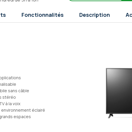
rts
Fonctionnalités
Description
Ac
pplications
nalisable
bile sans câble
s stéréo
V à la voix
en environnement éclairé
s grands espaces