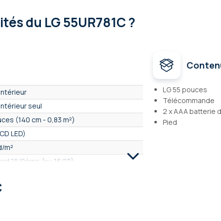
lités
du LG 55UR781C ?
Conten
LG 55 pouces
intérieur
Télécommande
intérieur seul
2 x AAA batterie
ces (140 cm - 0,83 m²)
Pied
LCD LED)
d/m²
ard 16/9ème (ou 16/10)
x - 3840 x 2160 - UHD 4K
C
age en intérieur
 Bluetooth, USB, Ethernet, HDMI, SPDIF
our