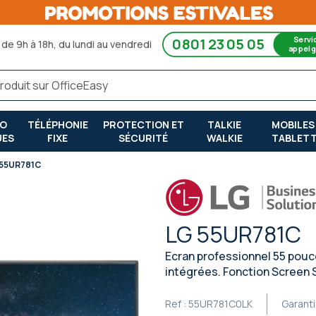
Servi
0801 23 05 05
de 9h à 18h, du lundi au vendredi
appel g
RO
TÉLÉPHONIE
PROTECTION ET
TALKIE
MOBILES
UES
FIXE
SÉCURITÉ
WALKIE
TABLET
 55UR781C
LG 55UR781C
Ecran professionnel 55 pouc
intégrées. Fonction Screen S
Ref :
55UR781C0LK
Garant