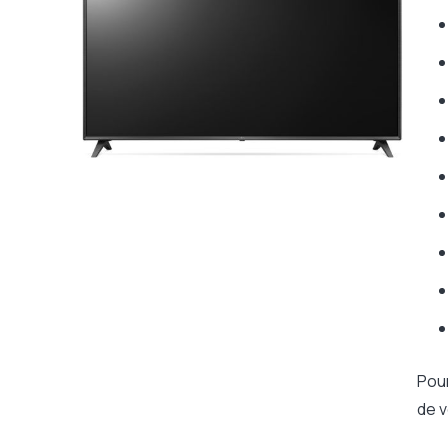
Pour
de v