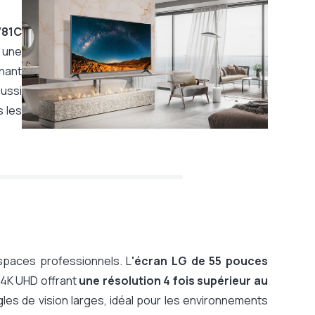
781C
e une
nnant
ussi
s les
spaces professionnels. L
'écran LG de 55 pouces
e 4K UHD offrant
une résolution 4 fois supérieur au
es de vision larges, idéal pour les environnements