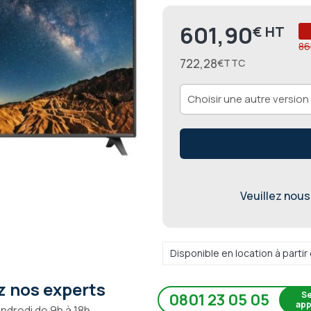
601,90
€
Prix
86
722,28
€
Veuillez nous 
Disponible en location à parti
 nos experts
Se
0801 23 05 05
app
endredi de 9h à 18h