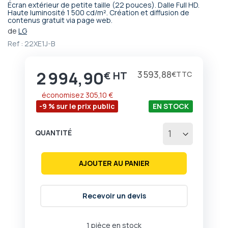
Écran extérieur de petite taille (22 pouces). Dalle Full HD.
Passer
Haute luminosité 1 500 cd/m². Création et diffusion de
contenus gratuit via page web.
au
début
de
LG
de
Ref :
22XE1J-B
la
Galerie
d’images
2 994,90
Prix
3 593,88
€
€
économisez
305,10 €
-9 % sur le prix public
EN STOCK
QUANTITÉ
AJOUTER AU PANIER
Recevoir un devis
1 pièce en stock