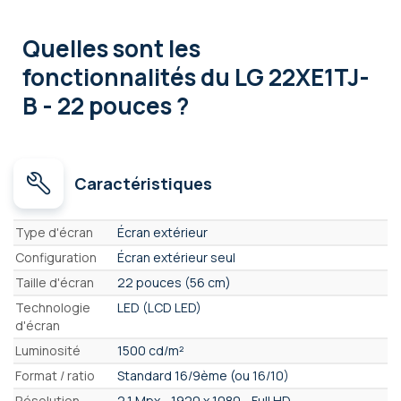
Quelles sont les
fonctionnalités
du LG 22XE1TJ-
B - 22 pouces ?
Caractéristiques
Caractéristiques
Type d'écran
Écran extérieur
Configuration
Écran extérieur seul
Taille d'écran
22 pouces (56 cm)
Technologie
LED (LCD LED)
d'écran
Luminosité
1500 cd/m²
Format / ratio
Standard 16/9ème (ou 16/10)
Résolution
2,1 Mpx - 1920 x 1080 - Full HD