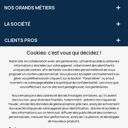
NOS GRANDS MÉTIERS
LA SOCIÉTÉ
CLIENTS PROS
Cookies: c'est vous qui décidez !
S'INSCRIRE AUX OFFRES COMMERCIALES
Notre site, en collaboration avec ses partenaires, utilise et accède à certaines
informations stockées sur votre appareil, notamment des identifiants
Inscription
uniques de cookies, afin de traiter vos données personnelles et de vous
Valider
à
proposer un contenu personnalisé. Vous pouvez accepter ces traitements ou
notre
gérer vos préférences en cliquant sur le bouton "Paramétrer" ou à tout
moment via notre page dédiée à la politique de confidentialité. Les choix que
newsletter
INFOS
vous effectuez sur ce site sont partagés avec nos partenaires.
:
Nous employons des cookies et des technologies similaires, qu’ils soient
tiers ou non, pour diverses finalités, notamment : prévenir les risques de
NOS SITES
fraude, utiliser des données de géolocalisation précises, analyser activement
les caractéristiques de votre appareil pour identification, stocker et accéder à
des informations sur un terminal, diffuser des publicités et des contenus
personnalisés, mesurer leur performance, analyser l’audience, et développer
de nouveaux produits.