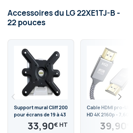
Accessoires
du LG 22XE1TJ-B -
22 pouces
Support mural Cliff 200
Cable HDMI pro-Ult
pour écrans de 19 à 43
HD 4K 2160p - 7,60m
pouces
33,90
39,90
€
€
€
€