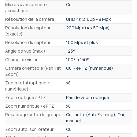
Micros avec barrière
Oui
acoustique
Résolution de la caméra
UHD 4K 2160p - 8 Mpx
Résolution du capteur
200 Mpx (4 x 50 Mpx)
(exacte)
Résolution du capteur
100 Mpx et plus
Angle de vue (maxi)
125°
Champ de vision
100° à 150°
Caméra orientable (Pan Tilt
Oui - ePTZ (numérique)
Zoom)
Zoom total (optique +
x8
numérique)
Zoom optique / PTZ
Pas de zoom optique
Zoom numérique / ePTZ
x8
Recadrage auto. de groupe
Oui, auto. (AutoFraming), Oui,
manuel
Zoom auto. sur l'orateur
Oui