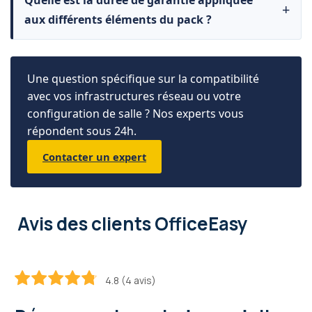
Quelle est la durée de garantie appliquée
aux différents éléments du pack ?
Une question spécifique sur la compatibilité
avec vos infrastructures réseau ou votre
configuration de salle ? Nos experts vous
répondent sous 24h.
Contacter un expert
Avis des clients OfficeEasy
4.8 (4 avis)
95
100
% of