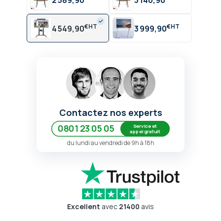
2 589,90
3 140,90
€
€
4 549,90
3 999,90
Contactez nos experts
Service et
0801 23 05 05
appel gratuit
du lundi au vendredi de 9h à 18h
Excellent
avec
21400
avis