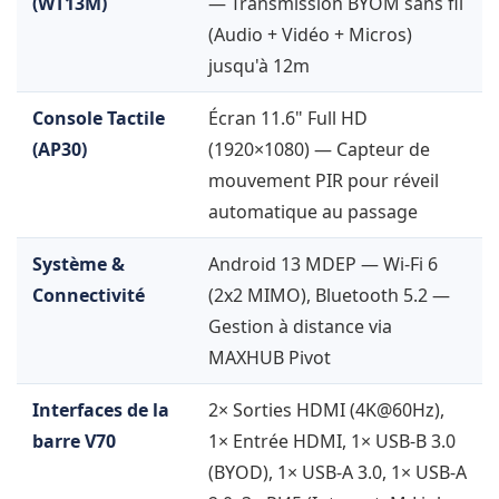
(WT13M)
— Transmission BYOM sans fil
(Audio + Vidéo + Micros)
jusqu'à 12m
Console Tactile
Écran 11.6" Full HD
(AP30)
(1920×1080) — Capteur de
mouvement PIR pour réveil
automatique au passage
Système &
Android 13 MDEP — Wi-Fi 6
Connectivité
(2x2 MIMO), Bluetooth 5.2 —
Gestion à distance via
MAXHUB Pivot
Interfaces de la
2× Sorties HDMI (4K@60Hz),
barre V70
1× Entrée HDMI, 1× USB-B 3.0
(BYOD), 1× USB-A 3.0, 1× USB-A