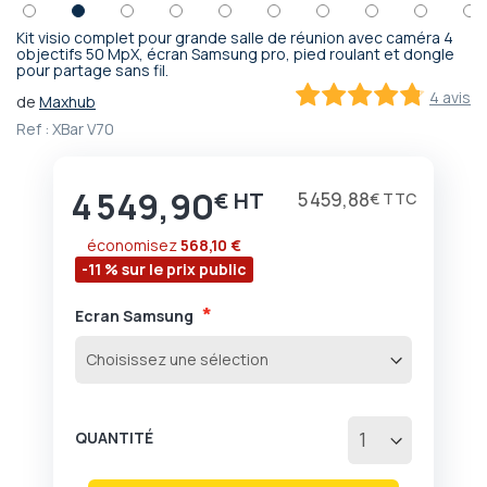
Kit visio complet pour grande salle de réunion avec caméra 4
Passer
objectifs 50 MpX, écran Samsung pro, pied roulant et dongle
pour partage sans fil.
au
début
4 avis
de
Maxhub
de
95
100
% of
Ref :
XBar V70
la
Galerie
d’images
4 549,90
€
5 459,88
€
économisez
568,10 €
-11 % sur le prix public
Ecran Samsung
QUANTITÉ