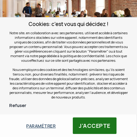
Cookies: c'est vous qui décidez !
Notre site, en collaboration avec ses partenaires, utilise et accède à certaines
Contactez-nous
informations stockées sur votre appareil, notamment des identifiants
uniques de cookies, afin de traiter vos données personnelles et de vous
proposer un contenu personnalisé. Vous pouvez accepter ces traitements ou
Besoin d'une information produit, d'un devis ? Nos
gérer vos préférences en cliquant sur le bouton "Paramétrer" ou à tout
moment via notre page dédiée à la politique de confidentialité. Les choix que
équipes sont à votre écoute 7 jours sur 7 via le
vous effectuez sur ce site sont partagés avec nos partenaires.
formulaire de contact.
Nous employons des cookies et des technologies similaires, qu’ils soient
tiers ou non, pour diverses finalités, notamment : prévenir les risques de
Choisissez l'objet de votre demande et l'un de nos
fraude, utiliser des données de géolocalisation précises, analyser activement
les caractéristiques de votre appareil pour identification, stocker et accéder à
spécialistes vous re-contactera dans les plus brefs
des informations sur un terminal, diffuser des publicités et des contenus
délais.
personnalisés, mesurer leur performance, analyser l’audience, et développer
de nouveaux produits.
Refuser
Contactez-nous
J'ACCEPTE
PARAMÉTRER
Contactez-nous par téléphone