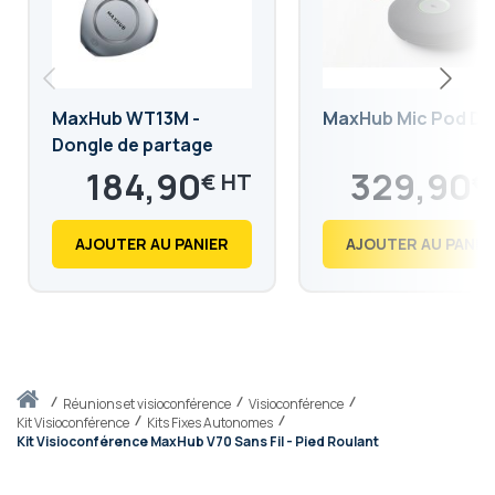
MaxHub WT13M -
MaxHub Mic Pod D
Dongle de partage
sans fil
184,90
329,90
€
€
221,88
395,88
€
€
AJOUTER AU PANIER
AJOUTER AU PANIE
Accueil
réunions et visioconférence
Visioconférence
Kit Visioconférence
Kits Fixes Autonomes
Kit Visioconférence MaxHub V70 Sans Fil - Pied Roulant