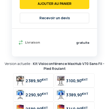
AJOUTER AU PANIER
Recevoir un devis
Livraison
gratuite
Version actuelle :
Kit Visioconférence MaxHub V70 Sans Fil -
Pied Roulant
€
€
2 389,90
3 100,90
€
€
2 290,90
3 389,90
€
€