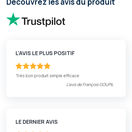
Découvrez les avis du produit
L'AVIS LE PLUS POSITIF
100
100
% of
Très bon produit simple efficace
L'avis de
François GOUPIL
LE DERNIER AVIS