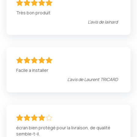
100
100
% of
Très bon produit
L'avis de
lainard
100
100
% of
Facile a installer
L'avis de
Laurent TRICARD
80
100
% of
écran bien protégé pour la livraison, de qualité
semble-t-il.