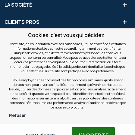
LA SOCIÉTÉ
CLIENTS PROS
Cookies: c'est vous qui décidez !
S'INSCRIRE AUX OFFRES COMMERCIALES
Notre site, en collaboration avec ses partenaires, utilise et accède à certaines
informations stockées sur votre appareil, notamment des identifiants
Inscription
uniques de cookies, afin de traiter vos données personnelles et de vous
Valider
à
proposer un contenu personnalisé. Vous pouvez accepter ces traitements ou
notre
gérer vos préférences en cliquant sur le bouton "Paramétrer" ou à tout
moment via notre page dédiée à la politique de confidentialité. Les choix que
newsletter
INFOS
vous effectuez sur ce site sont partagés avec nos partenaires.
:
Nous employons des cookies et des technologies similaires, qu’ils soient
tiers ou non, pour diverses finalités, notamment : prévenir les risques de
NOS SITES
fraude, utiliser des données de géolocalisation précises, analyser activement
les caractéristiques de votre appareil pour identification, stocker et accéder à
des informations sur un terminal, diffuser des publicités et des contenus
personnalisés, mesurer leur performance, analyser l’audience, et développer
de nouveaux produits.
Refuser
© Copyright OfficeEasy 2026