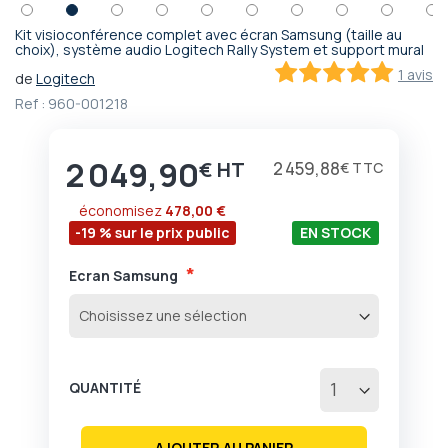
Kit visioconférence complet avec écran Samsung (taille au
Passer
choix), système audio Logitech Rally System et support mural
au
1 avis
de
Logitech
début
100
100
% of
Ref :
960-001218
de
la
Galerie
2 049,90
d’images
€
2 459,88
€
économisez
478,00 €
-19 % sur le prix public
EN STOCK
Ecran Samsung
QUANTITÉ
AJOUTER AU PANIER