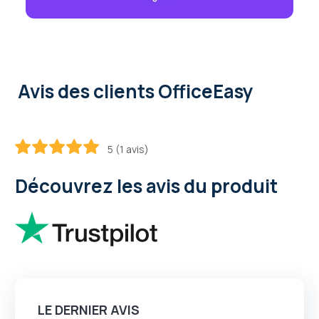
Avis des clients OfficeEasy
5 (1 avis)
100
100
% of
Découvrez les avis du produit
LE DERNIER AVIS