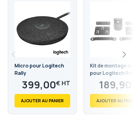
Micro pour Logitech
Kit de montage mur
Rally
pour Logitech Rally
399,00
189,90
€
€
478,80
227,88
€
€
AJOUTER AU PANIER
AJOUTER AU PANIE