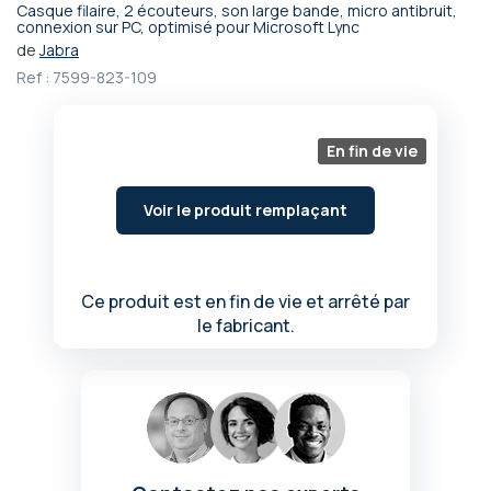
Casque filaire, 2 écouteurs, son large bande, micro antibruit,
Passer
connexion sur PC, optimisé pour Microsoft Lync
au
de
Jabra
début
Ref :
7599-823-109
de
la
Galerie
En fin de vie
d’images
Voir le produit remplaçant
Ce produit est en fin de vie et arrêté par
le fabricant.