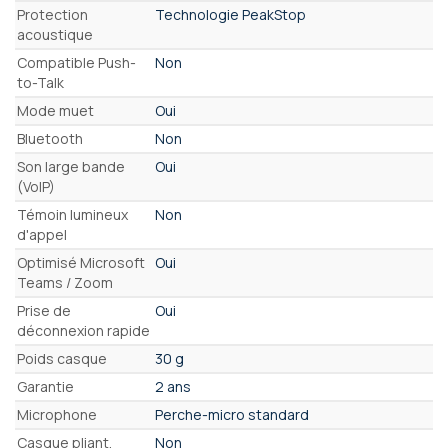
Protection
Technologie PeakStop
acoustique
Compatible Push-
Non
to-Talk
Mode muet
Oui
Bluetooth
Non
Son large bande
Oui
(VoIP)
Témoin lumineux
Non
d'appel
Optimisé Microsoft
Oui
Teams / Zoom
Prise de
Oui
déconnexion rapide
Poids casque
30 g
Garantie
2 ans
Microphone
Perche-micro standard
Casque pliant,
Non