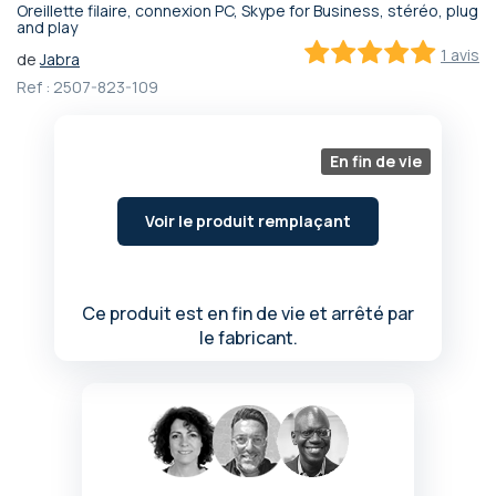
Oreillette filaire, connexion PC, Skype for Business, stéréo, plug
Passer
and play
au
1 avis
de
Jabra
début
100
100
% of
Ref :
2507-823-109
de
la
Galerie
d’images
En fin de vie
Voir le produit remplaçant
Ce produit est en fin de vie et arrêté par
le fabricant.