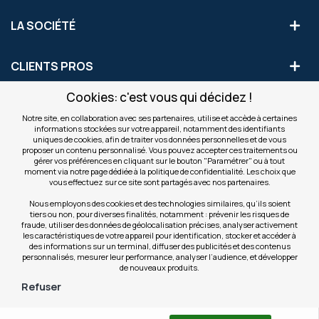
LA SOCIÉTÉ
CLIENTS PROS
Cookies: c'est vous qui décidez !
S'INSCRIRE AUX OFFRES COMMERCIALES
Notre site, en collaboration avec ses partenaires, utilise et accède à certaines
informations stockées sur votre appareil, notamment des identifiants
Inscription
uniques de cookies, afin de traiter vos données personnelles et de vous
Valider
à
proposer un contenu personnalisé. Vous pouvez accepter ces traitements ou
notre
gérer vos préférences en cliquant sur le bouton "Paramétrer" ou à tout
moment via notre page dédiée à la politique de confidentialité. Les choix que
newsletter
INFOS
vous effectuez sur ce site sont partagés avec nos partenaires.
:
Nous employons des cookies et des technologies similaires, qu’ils soient
tiers ou non, pour diverses finalités, notamment : prévenir les risques de
NOS SITES
fraude, utiliser des données de géolocalisation précises, analyser activement
les caractéristiques de votre appareil pour identification, stocker et accéder à
des informations sur un terminal, diffuser des publicités et des contenus
personnalisés, mesurer leur performance, analyser l’audience, et développer
de nouveaux produits.
Refuser