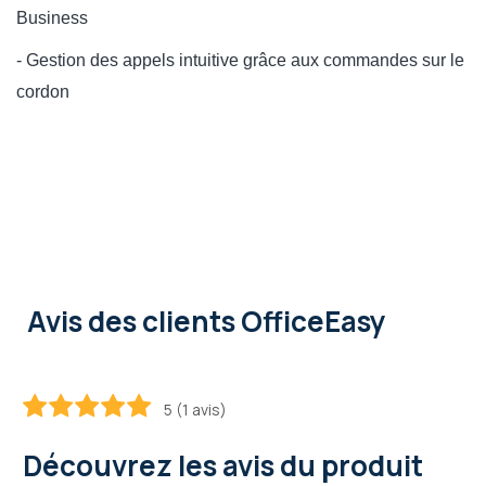
Business
- Gestion des appels intuitive grâce aux commandes sur le
cordon
Avis des clients OfficeEasy
5 (1 avis)
100
100
% of
Découvrez les avis du produit