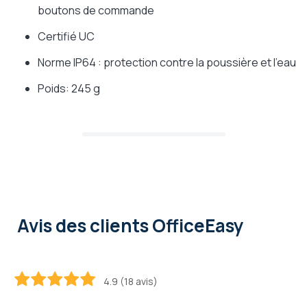
boutons de commande
Certifié UC
Norme IP64 : protection contre la poussière et l'eau
Poids: 245 g
Avis des clients OfficeEasy
4.9 (18 avis)
98.888888888889
100
% of