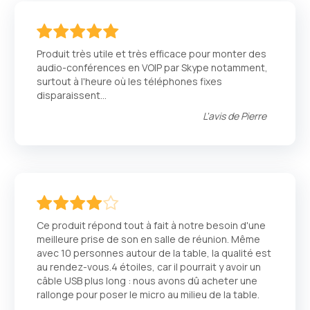
100
100
% of
Produit très utile et très efficace pour monter des
audio-conférences en VOIP par Skype notamment,
surtout à l'heure où les téléphones fixes
disparaissent...
L'avis de
Pierre
80
100
% of
Ce produit répond tout à fait à notre besoin d'une
meilleure prise de son en salle de réunion. Même
avec 10 personnes autour de la table, la qualité est
au rendez-vous.4 étoiles, car il pourrait y avoir un
câble USB plus long : nous avons dû acheter une
rallonge pour poser le micro au milieu de la table.