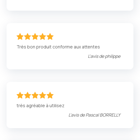
100
100
% of
Très bon produit conforme aux attentes
L'avis de
philippe
100
100
% of
très agréable à utilisez
L'avis de
Pascal BORRELLY