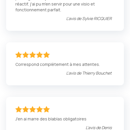
réactif, j'ai pu m'en servir pour une visio et
fonctionnement parfait.
L'avis de
Sylvie RICQUIER
100
100
% of
Correspond complètement à mes attentes.
L'avis de
Thierry Bouchet
100
100
% of
J'en ai marre des blablas obligatoires
L'avis de
Denis