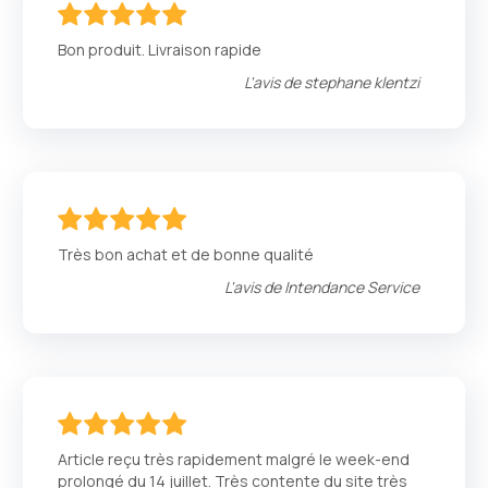
100
100
% of
Bon produit. Livraison rapide
L'avis de
stephane klentzi
100
100
% of
Très bon achat et de bonne qualité
L'avis de
Intendance Service
100
100
% of
Article reçu très rapidement malgré le week-end
prolongé du 14 juillet. Très contente du site très