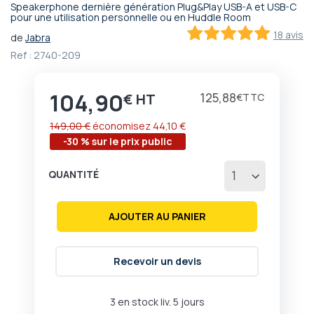
Speakerphone dernière génération Plug&Play USB-A et USB-C
Passer
pour une utilisation personnelle ou en Huddle Room
au
18 avis
de
Jabra
début
98.888888888889
100
% of
Ref :
2740-209
de
la
Galerie
104,90
Prix
125,88
€
€
d’images
149,00 €
économisez
44,10 €
-30 % sur le prix public
QUANTITÉ
AJOUTER AU PANIER
Recevoir un devis
3 en stock liv. 5 jours