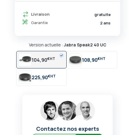
Livraison
gratuite
Garantie
2 ans
Version actuelle :
Jabra Speak2 40 UC
€
€
104,90
108,90
€
225,90
Contactez nos experts