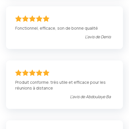
100
100
% of
Fonctionnel, efficace, son de bonne qualité
L'avis de
Denis
100
100
% of
Produit conforme. très utile et efficace pour les
réunions à distance
L'avis de
Abdoulaye Ba