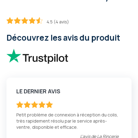
4.5 (4 avis)
90
100
% of
Découvrez les avis du produit
LE DERNIER AVIS
100
100
% of
Petit problème de connexion à réception du colis,
très rapidement résolu par le service après-
ventre, disponible et efficace.
L'avis de
La Rincerie