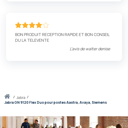
80
100
% of
BON PRODUIT RECEPTION RAPIDE ET BON CONSEIL
DU LA TELEVENTE
L'avis de
walter denise
Accueil
jabra
Jabra GN 9120 Flex Duo pour postes Aastra, Avaya, Siemens