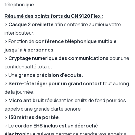
téléphonique.
Résumé des points forts du GN 9120 Flex :
>
Casque 2 oreillette
afin d'entendre au mieux votre
interlocuteur.
> Fonction de
conférence téléphonique multiple
jusqu' à 4 personnes.
>
Cryptage numérique des communications
pour une
confidentialité totale.
> Une
grande précision d’écoute.
>
Serre-tête léger pour un grand confort
tout au long
de la journée.
>
Micro antibruit
réduisant les bruits de fond pour des
appels d’une grande clarté sonore
>
150 mètres de portée
.
> Le
cordon EHS inclus est un décroché
électronique
qui vous permet de prendre vos appels à