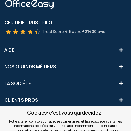
CERTIFIÉ TRUSTPILOT
TrustScore
4.5
avec
+21400
avis
AIDE
NOS GRANDS MÉTIERS
LA SOCIÉTÉ
CLIENTS PROS
Cookies: c'est vous qui décidez !
S'INSCRIRE AUX OFFRES COMMERCIALES
Notre site, en collaboration avec ses partenaires, utilise et accède à certaines
informations stockées sur votre appareil, notamment des identifiants
Inscription
uniques de cookies, afin de traiter vos données personnelles et de vous
Valider