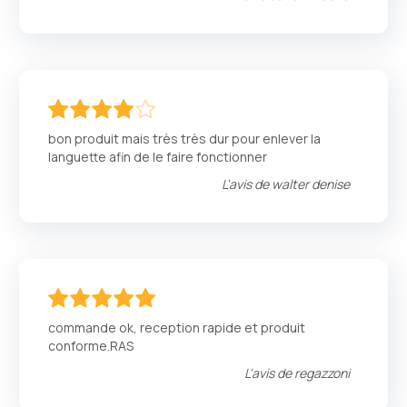
80
100
% of
bon produit mais très très dur pour enlever la
languette afin de le faire fonctionner
L'avis de
walter denise
100
100
% of
commande ok, reception rapide et produit
conforme.RAS
L'avis de
regazzoni