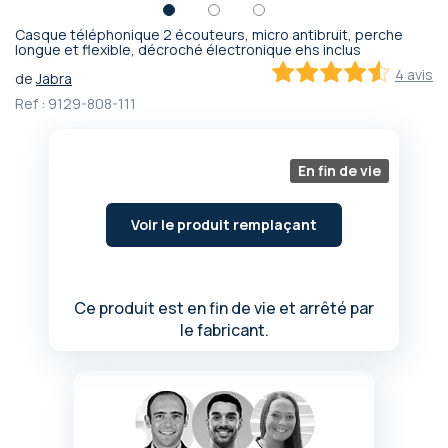
Casque téléphonique 2 écouteurs, micro antibruit, perche
Passer
longue et flexible, décroché électronique ehs inclus
au
4 avis
de
Jabra
début
90
100
% of
Ref :
9129-808-111
de
la
Galerie
d’images
En fin de vie
Voir le produit remplaçant
Ce produit est en fin de vie et arrêté par
le fabricant.