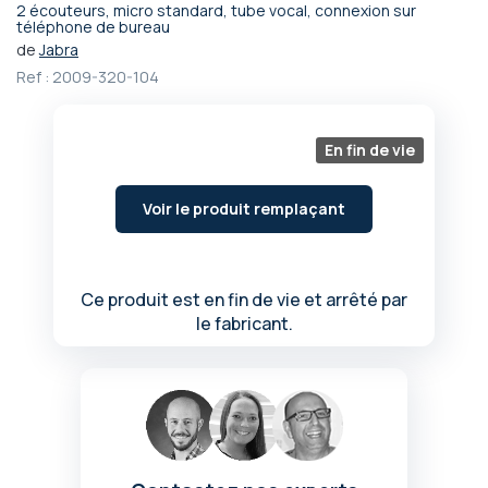
2 écouteurs, micro standard, tube vocal, connexion sur
Passer
téléphone de bureau
au
de
Jabra
début
Ref :
2009-320-104
de
la
Galerie
En fin de vie
d’images
Voir le produit remplaçant
Ce produit est en fin de vie et arrêté par
le fabricant.