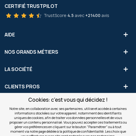
CERTIFIÉ TRUSTPILOT
TrustScore
4.5
avec
+21400
avis
AIDE
NOS GRANDS MÉTIERS
LA SOCIÉTÉ
CLIENTS PROS
Cookies: c'est vous qui décidez !
S'INSCRIRE AUX OFFRES COMMERCIALES
Notre site, en collaboration avec ses partenaires, utilise et accède à certaines
informations stockées sur votre appareil, notamment des identifiants
Inscription
uniques de cookies, afin de traiter vos données personnelles et de vous
Valider
à
proposer un contenu personnalisé. Vous pouvez accepter ces traitements ou
notre
gérer vos préférences en cliquant sur le bouton "Paramétrer" ou à tout
moment via notre page dédiée à la politique de confidentialité. Les choix que
newsletter
INFOS
vous effectuez sur ce site sont partagés avec nos partenaires.