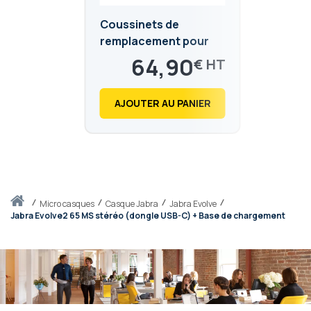
Coussinets de
remplacement pour
Jabra Evolve2 40/65
64,90
€
beige
77,88
€
AJOUTER AU PANIER
Accueil
micro casques
Casque Jabra
Jabra Evolve
Jabra Evolve2 65 MS stéréo (dongle USB-C) + Base de chargement