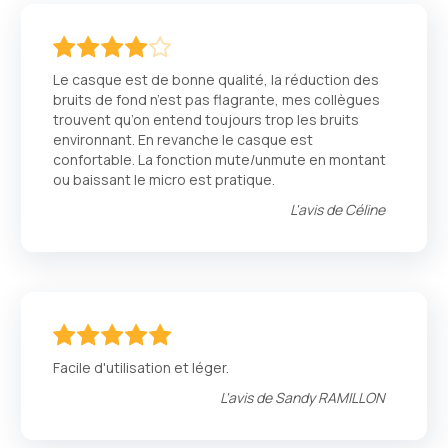
80
100
% of
Le casque est de bonne qualité, la réduction des
bruits de fond n’est pas flagrante, mes collègues
trouvent qu’on entend toujours trop les bruits
environnant. En revanche le casque est
confortable. La fonction mute/unmute en montant
ou baissant le micro est pratique.
L'avis de
Céline
100
100
% of
Facile d'utilisation et léger.
L'avis de
Sandy RAMILLON