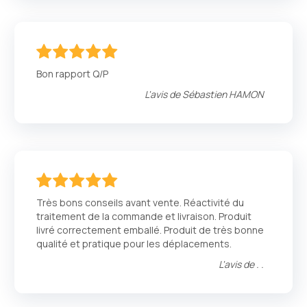
100
100
% of
Bon rapport Q/P
L'avis de
Sébastien HAMON
100
100
% of
Très bons conseils avant vente. Réactivité du
traitement de la commande et livraison. Produit
livré correctement emballé. Produit de très bonne
qualité et pratique pour les déplacements.
L'avis de
. .