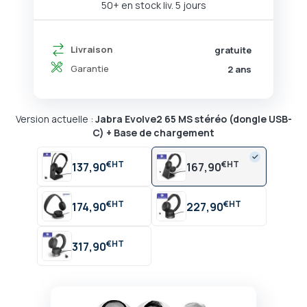
50+ en stock liv. 5 jours
Livraison
gratuite
Garantie
2 ans
Version actuelle :
Jabra Evolve2 65 MS stéréo (dongle USB-
C) + Base de chargement
€
€
137,90
167,90
€
€
174,90
227,90
€
317,90