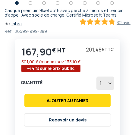
Casque premium Bluetooth avec perche 3 micros et témoin
Passer
d'appel. Avec socle de charge. Certifié Microsoft Teams.
au
32 avis
de
Jabra
début
95.625
100
% of
Ref :
26599-999-889
de
la
Galerie
167,90
Prix
201,48
€
€
d’images
301,00 €
économisez
133,10 €
-44 % sur le prix public
QUANTITÉ
AJOUTER AU PANIER
Recevoir un devis