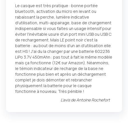
80
100
% of
Le casque est très pratique : bonne portée
bluetooth, activation du micro en levant ou
rabaissant la perche, lumière indicative
d'utilisation, multi-appairage, base de chargement
indispensable si vous faites un usage intensif pour
éviter l'inévitable usure d'un port mini USB ou USB C
de rechargement. Mais LE point noir c'est la
batterie : au bout de moins d'un an d'utilisation elle
est HS ! J'ai du la changer par une batterie 602236
LiPo 3.7V 450mAhn : pas tout à fait le même modèle
mais ça fonctionne (12€ sur Amazon). Néanmoins,
le témoin indicateur de recharge de la base ne
fonctionne plus bien et après un déchargement
complet je dois démonter et rebrancher
physiquement la batterie pour le casque
fonctionne à nouveau. Très pénible !
L'avis de
Antoine Rochefort