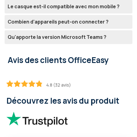
Le casque est-il compatible avec mon mobile ?
Combien d'appareils peut-on connecter ?
Qu'apporte la version Microsoft Teams ?
Avis des clients OfficeEasy
4.8 (32 avis)
95.625
100
% of
Découvrez les avis du produit