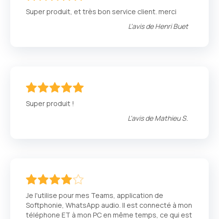
100
100
% of
Super produit, et très bon service client. merci
L'avis de
Henri Buet
100
100
% of
Super produit !
L'avis de
Mathieu S.
80
100
% of
Je l'utilise pour mes Teams, application de
Softphonie, WhatsApp audio. Il est connecté à mon
téléphone ET à mon PC en même temps, ce qui est