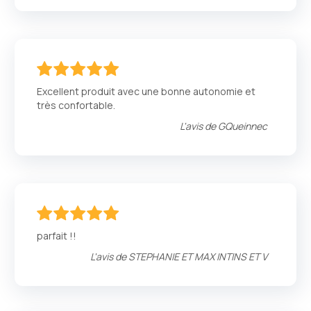
100
100
% of
Excellent produit avec une bonne autonomie et
très confortable.
L'avis de
GQueinnec
100
100
% of
parfait !!
L'avis de
STEPHANIE ET MAX INTINS ET V