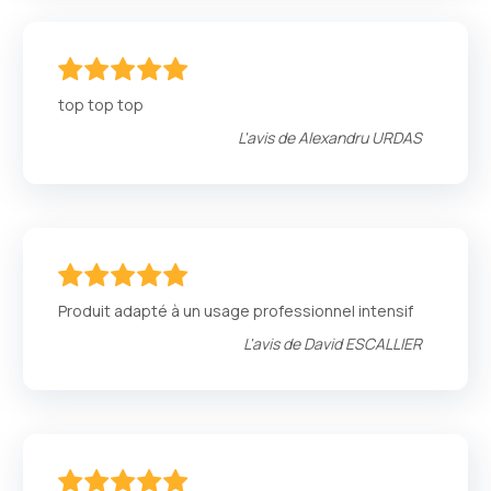
100
100
% of
top top top
L'avis de
Alexandru URDAS
100
100
% of
Produit adapté à un usage professionnel intensif
L'avis de
David ESCALLIER