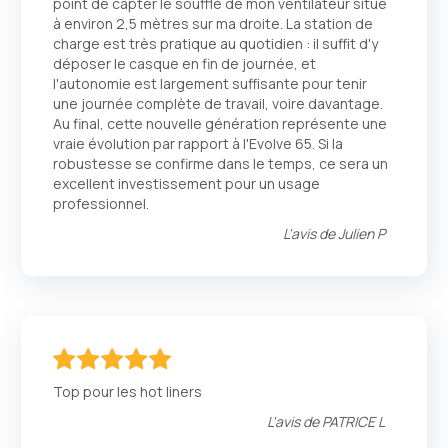
point de capter le souffle de mon ventilateur situé
à environ 2,5 mètres sur ma droite. La station de
charge est très pratique au quotidien : il suffit d'y
déposer le casque en fin de journée, et
l'autonomie est largement suffisante pour tenir
une journée complète de travail, voire davantage.
Au final, cette nouvelle génération représente une
vraie évolution par rapport à l'Evolve 65. Si la
robustesse se confirme dans le temps, ce sera un
excellent investissement pour un usage
professionnel.
L'avis de
Julien P
100
100
% of
Top pour les hot liners
L'avis de
PATRICE L