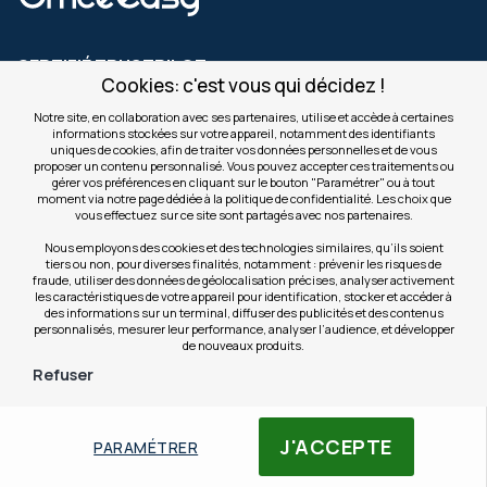
CERTIFIÉ TRUSTPILOT
Cookies: c'est vous qui décidez !
TrustScore
4.5
avec
+21400
avis
Notre site, en collaboration avec ses partenaires, utilise et accède à certaines
informations stockées sur votre appareil, notamment des identifiants
uniques de cookies, afin de traiter vos données personnelles et de vous
AIDE
proposer un contenu personnalisé. Vous pouvez accepter ces traitements ou
gérer vos préférences en cliquant sur le bouton "Paramétrer" ou à tout
moment via notre page dédiée à la politique de confidentialité. Les choix que
vous effectuez sur ce site sont partagés avec nos partenaires.
NOS GRANDS MÉTIERS
Nous employons des cookies et des technologies similaires, qu’ils soient
tiers ou non, pour diverses finalités, notamment : prévenir les risques de
fraude, utiliser des données de géolocalisation précises, analyser activement
LA SOCIÉTÉ
les caractéristiques de votre appareil pour identification, stocker et accéder à
des informations sur un terminal, diffuser des publicités et des contenus
personnalisés, mesurer leur performance, analyser l’audience, et développer
de nouveaux produits.
CLIENTS PROS
Refuser
S'INSCRIRE AUX OFFRES COMMERCIALES
J'ACCEPTE
PARAMÉTRER
Inscription
Valider
à