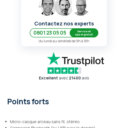
Contactez nos experts
Service et
0801 23 05 05
appel gratuit
du lundi au vendredi de 9h à 18h
Excellent
avec
21400
avis
Points forts
Micro-casque arceau sans fil, stéréo
Connexion Bluetooth (ou USB avec le dongle)