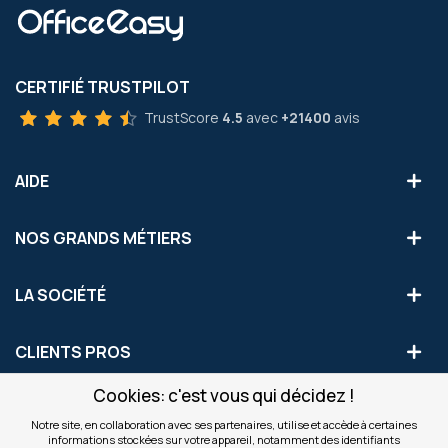
CERTIFIÉ TRUSTPILOT
TrustScore
4.5
avec
+21400
avis
AIDE
NOS GRANDS MÉTIERS
LA SOCIÉTÉ
CLIENTS PROS
Cookies: c'est vous qui décidez !
S'INSCRIRE AUX OFFRES COMMERCIALES
Notre site, en collaboration avec ses partenaires, utilise et accède à certaines
informations stockées sur votre appareil, notamment des identifiants
Inscription