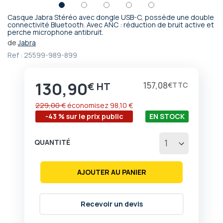
Casque Jabra Stéréo avec dongle USB-C, possède une double
Passer
connectivité Bluetooth. Avec ANC : réduction de bruit active et
perche microphone antibruit.
au
début
de
Jabra
de
Ref :
25599-989-899
la
Galerie
d’images
130,90
Prix
157,08
€
€
229,00 €
économisez
98,10 €
-43 % sur le prix public
EN STOCK
QUANTITÉ
AJOUTER AU PANIER
Recevoir un devis